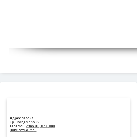
Адрес салона:
Kр. Валдемара 25
телефон:
29463111, 67331148
написать e-mail