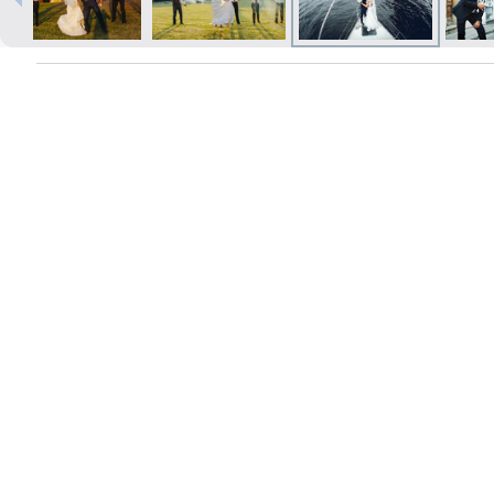
Печать в течение 1 часа в Риге –
закажите онлайн
Различные форматы и виды
бумаги для ваших фотографий
Доставка по всей Латвии или
самовывоз