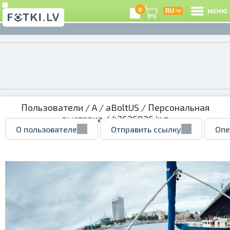
0
МЕНЮ
Пользователи
/
A
/
aBoltUS
/
Персональная
выставка
/ 43626026.jpg
О пользователе
Отправить ссылку
Опе