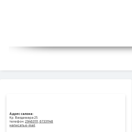
Адрес салона:
Kр. Валдемара 25
телефон:
29463111, 67331148
написать e-mail