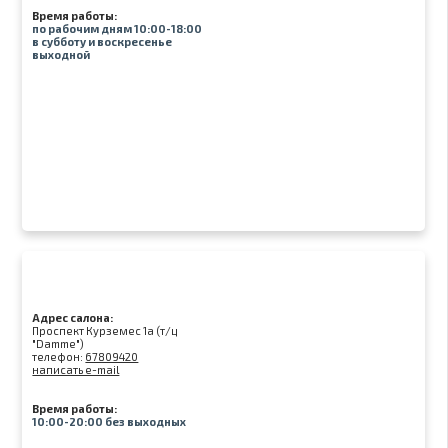
Время работы:
по рабочим дням 10:00-18:00
в субботу и воскресенье
выходной
Адрес салона:
Проспект Курземес 1а (т/ц
"Damme")
телефон:
67809420
написать e-mail
Время работы:
10:00-20:00 без выходных