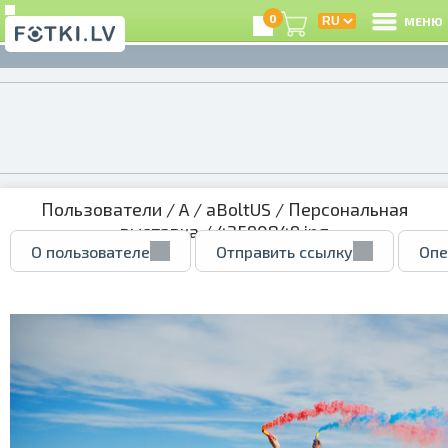
0
МЕНЮ
Пользователи
/
A
/
aBoltUS
/
Персональная
выставка
/ 43590849.jpg
О пользователе
Отправить ссылку
Опе