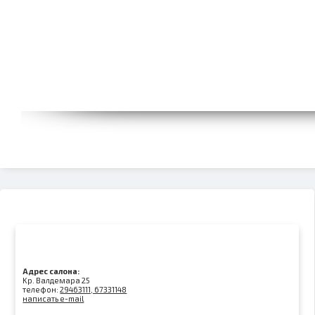
Адрес салона:
Kр. Валдемара 25
телефон:
29463111, 67331148
написать e-mail