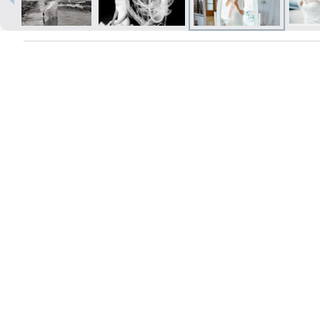
Печать в течение 1 часа в Риге –
закажите онлайн
Различные форматы и виды
бумаги для ваших фотографий
Доставка по всей Латвии или
самовывоз