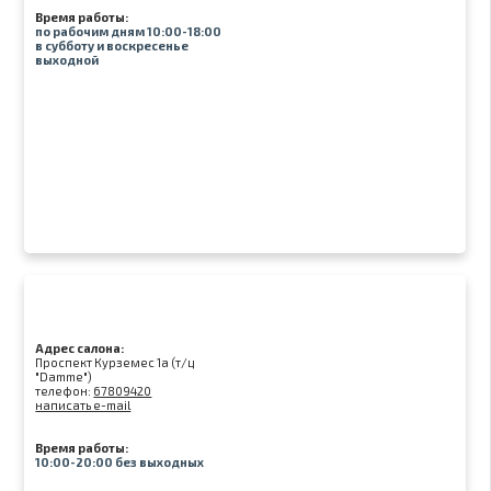
Время работы:
по рабочим дням 10:00-18:00
в субботу и воскресенье
выходной
Адрес салона:
Проспект Курземес 1а (т/ц
"Damme")
телефон:
67809420
написать e-mail
Время работы:
10:00-20:00 без выходных