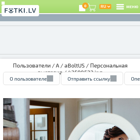
0
МЕНЮ
Пользователи
/
A
/
aBoltUS
/
Персональная
выставка
/ 43590523.jpg
О пользователе
Отправить ссылку
Опе