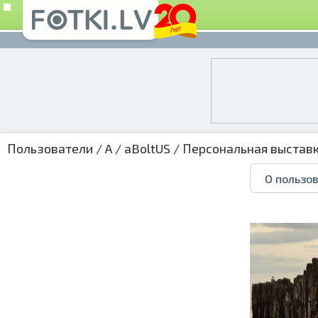
Пользователи
/
A
/
aBoltUS
/
Персональная выстав
О пользо