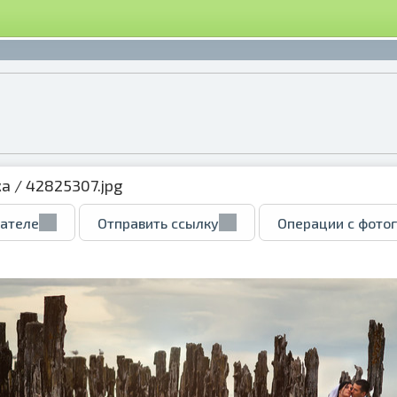
ка
/ 42825307.jpg
вателе
Отправить ссылку
Операции с фото