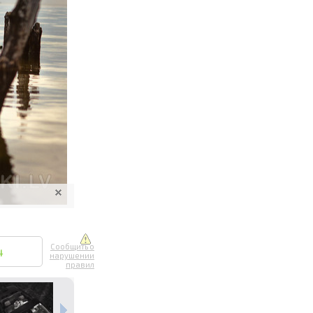
ите онлайн
их фотографий
вывоз
Сообщить о
4
нарушении
правил