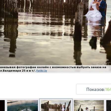
Печать в течение 1 часа в Риге – закаж
Различные форматы и виды бумаги для ваш
Доставка по всей Латвии или само
Заказывая фотографии онлайн с возможностью выбрать заказа на
л.Валдемара 25 и в т/.
fotki.lv
Показов:
16