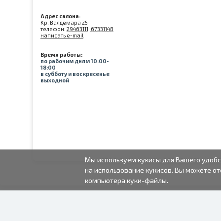
Адрес салона:
Kр. Валдемара 25
телефон:
29463111, 67331148
написать e-mail
Время работы:
по рабочим дням 10:00-
18:00
в субботу и воскресенье
выходной
Мы используем кукисы для Вашего удобс
на использование кукисов. Вы можете от
компьютера куки-файлы.