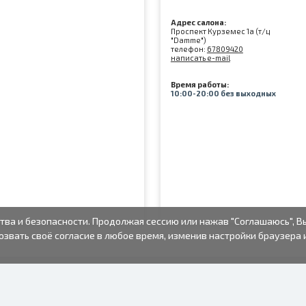
Адрес салона:
Проспект Курземес 1а (т/ц
"Damme")
телефон:
67809420
написать e-mail
Время работы:
10:00-20:00 без выходных
тва и безопасности. Продолжая сессию или нажав "Соглашаюсь", В
озвать своё согласие в любое время, изменив настройки браузера 