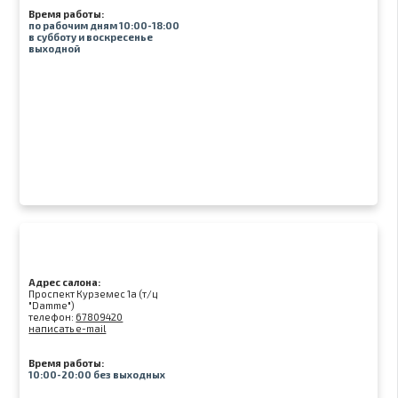
Время работы:
по рабочим дням 10:00-18:00
в субботу и воскресенье
выходной
Адрес салона:
Проспект Курземес 1а (т/ц
"Damme")
телефон:
67809420
написать e-mail
Время работы:
10:00-20:00 без выходных