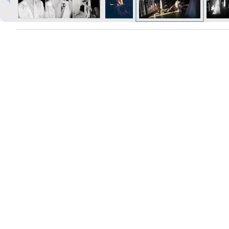
Печать в течение 1 часа в Риге –
закажите онлайн
Различные форматы и виды
бумаги для ваших фотографий
Доставка по всей Латвии или
самовывоз