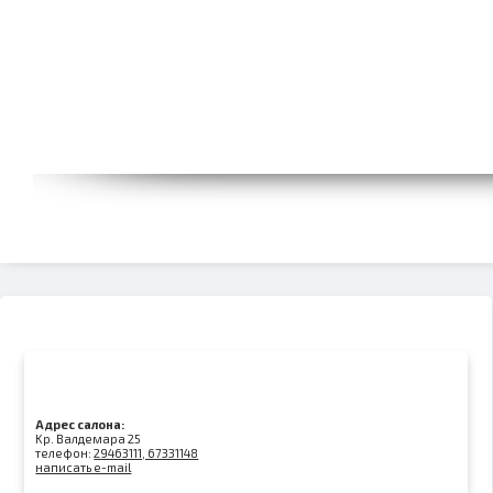
Адрес салона:
Kр. Валдемара 25
телефон:
29463111, 67331148
написать e-mail