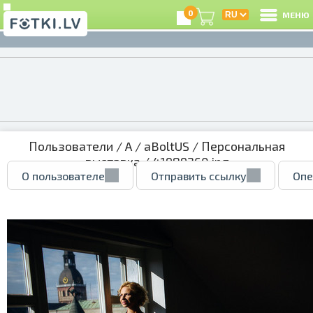
0
МЕНЮ
Пользователи
/
A
/
aBoltUS
/
Персональная
выставка
/ 41989260.jpg
О пользователе
Отправить ссылку
Опе