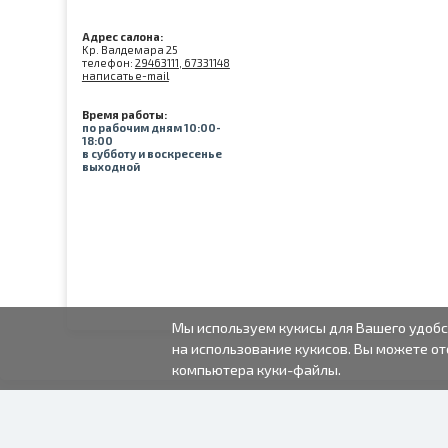
Адрес салона:
Kр. Валдемара 25
телефон:
29463111, 67331148
написать e-mail
Время работы:
по рабочим дням 10:00-
18:00
в субботу и воскресенье
выходной
Мы используем кукисы для Вашего удобс
на использование кукисов. Вы можете от
компьютера куки-файлы.