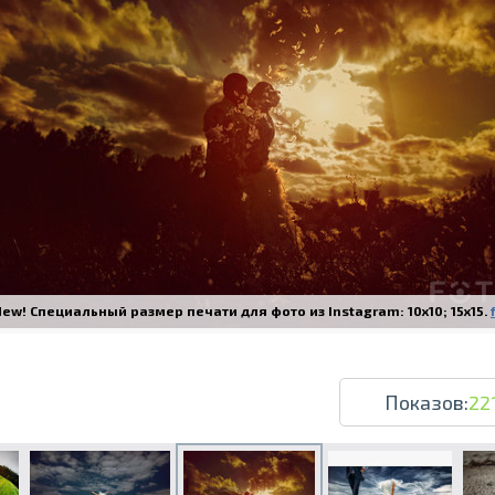
Печать в течение 1 часа в Риге – закаж
Различные форматы и виды бумаги для ваш
Доставка по всей Латвии или само
ew! Специальный размер печати для фото из Instagram: 10x10; 15x15.
Показов:
22