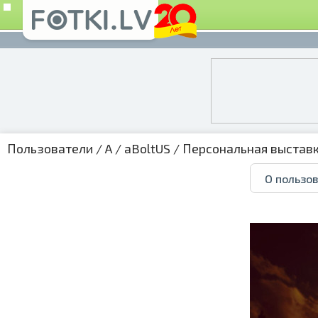
Пользователи
/
A
/
aBoltUS
/
Персональная выстав
О пользо