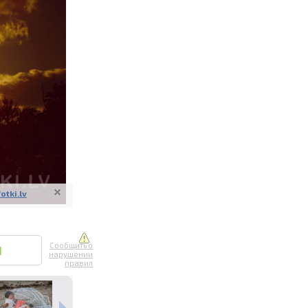
ите онлайн
их фотографий
вывоз
fotki.lv
Сообщить о
1
нарушении
правил