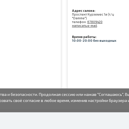
Адрес салона:
Проспект Курземес 1а (т/ц
"Damme")
телефон:
67809420
написать e-mail
Время работы:
10:00-20:00 без выходных
тва и безопасности. Продолжая сессию или нажав "Соглашаюсь", В
озвать своё согласие в любое время, изменив настройки браузера 