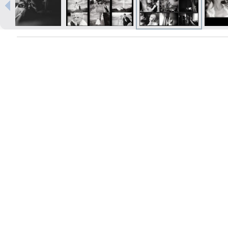
Печать в течение 1 часа в Риге –
закажите онлайн
Различные форматы и виды
бумаги для ваших фотографий
Доставка по всей Латвии или
самовывоз