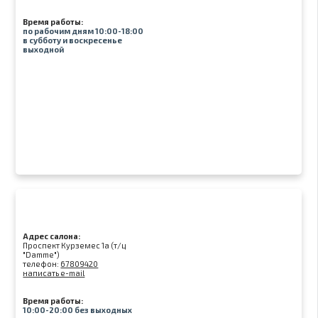
Время работы:
по рабочим дням 10:00-18:00
в субботу и воскресенье
выходной
Адрес салона:
Проспект Курземес 1а (т/ц
"Damme")
телефон:
67809420
написать e-mail
Время работы:
10:00-20:00 без выходных