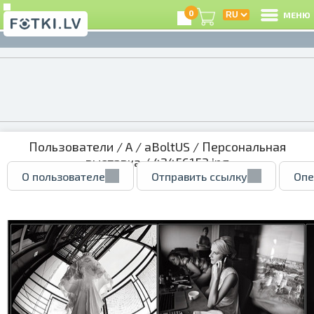
0
МЕНЮ
Пользователи
/
A
/
aBoltUS
/
Персональная
выставка
/ 42456153.jpg
О пользователе
Отправить ссылку
Опе