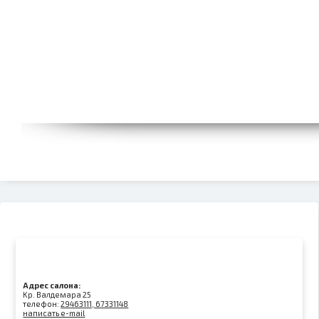
Адрес салона:
Kр. Валдемара 25
телефон:
29463111, 67331148
написать e-mail