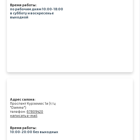
Время работы:
по рабочим дням 10:00-18:00
в субботу и воскресенье
выходной
Адрес салона:
Проспект Курземес 1а (т/ц
"Damme")
телефон:
67809420
написать e-mail
Время работы:
10:00-20:00 без выходных