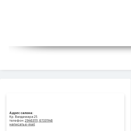
Адрес салона:
Kр. Валдемара 25
телефон:
29463111, 67331148
написать e-mail