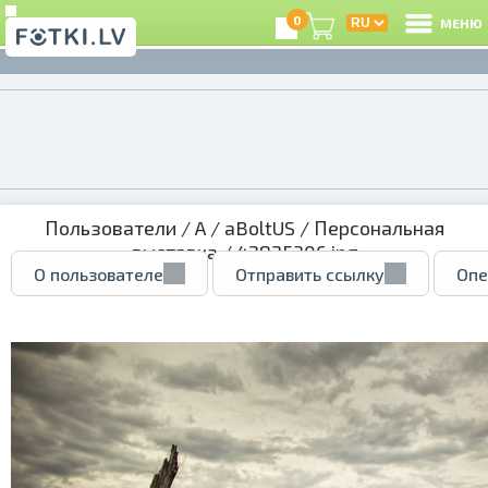
0
МЕНЮ
Пользователи
/
A
/
aBoltUS
/
Персональная
выставка
/ 42825306.jpg
О пользователе
Отправить ссылку
Опе