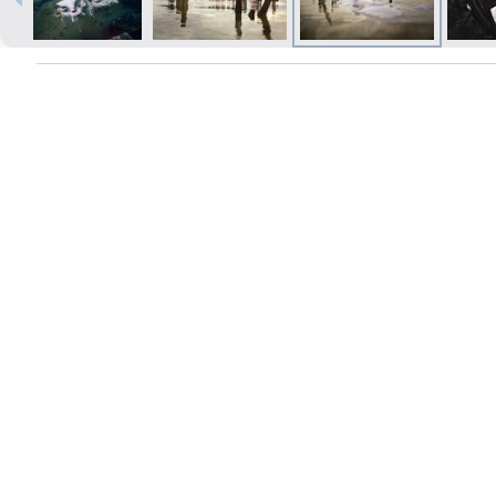
Печать в течение 1 часа в Риге –
закажите онлайн
Различные форматы и виды
бумаги для ваших фотографий
Доставка по всей Латвии или
самовывоз