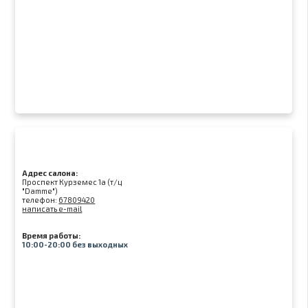
Адрес салона:
Проспект Курземес 1а (т/ц
"Damme")
телефон:
67809420
написать e-mail
Время работы:
10:00-20:00 без выходных