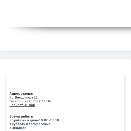
Адрес салона:
Kр. Валдемара 25
телефон:
29463111, 67331148
написать e-mail
Время работы:
по рабочим дням 10:00-18:00
в субботу и воскресенье
выходной