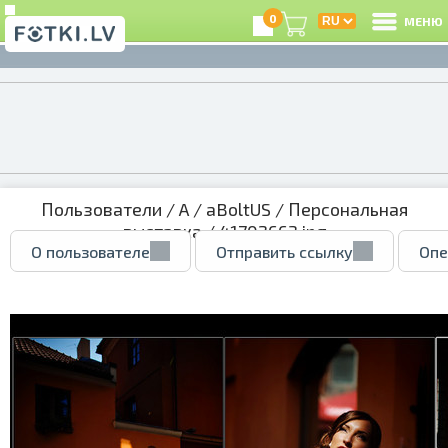
0
МЕНЮ
Пользователи
/
A
/
aBoltUS
/
Персональная
выставка
/ 41702663.jpg
О пользователе
Отправить ссылку
Опе