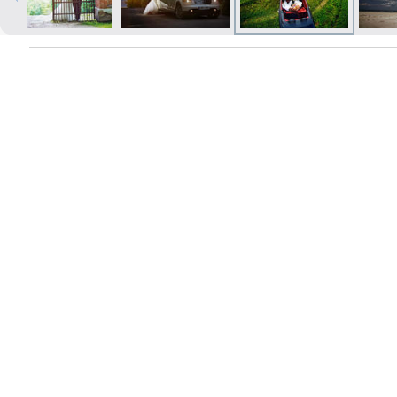
Печать в течение 1 часа в Риге –
закажите онлайн
Различные форматы и виды
бумаги для ваших фотографий
Доставка по всей Латвии или
самовывоз