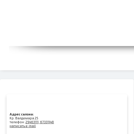
Адрес салона:
Kр. Валдемара 25
телефон:
29463111, 67331148
написать e-mail