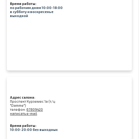
Время работы:
по рабочим дням 10:00-18:00
в субботу и воскресенье
выходной
Адрес салона:
Проспект Курземес 1а (т/ц
"Damme")
телефон:
67809420
написать e-mail
Время работы:
10:00-20:00 без выходных