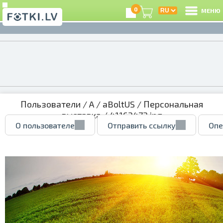
0
МЕНЮ
Пользователи
/
A
/
aBoltUS
/
Персональная
выставка
/ 41163473.jpg
О пользователе
Отправить ссылку
Опе