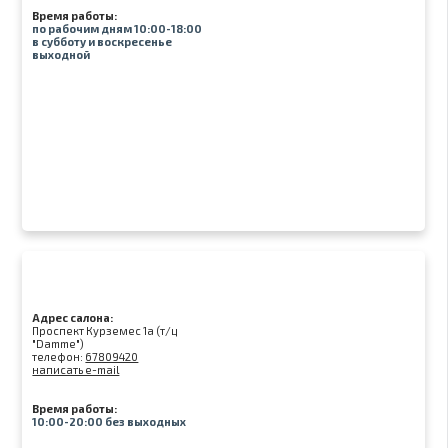
Время работы:
по рабочим дням 10:00-18:00
в субботу и воскресенье
выходной
Адрес салона:
Проспект Курземес 1а (т/ц
"Damme")
телефон:
67809420
написать e-mail
Время работы:
10:00-20:00 без выходных