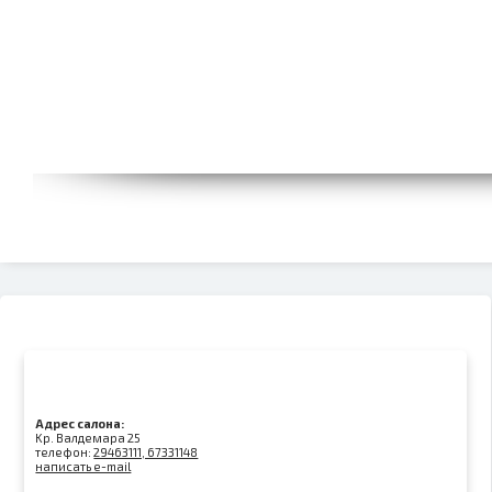
Адрес салона:
Kр. Валдемара 25
телефон:
29463111, 67331148
написать e-mail