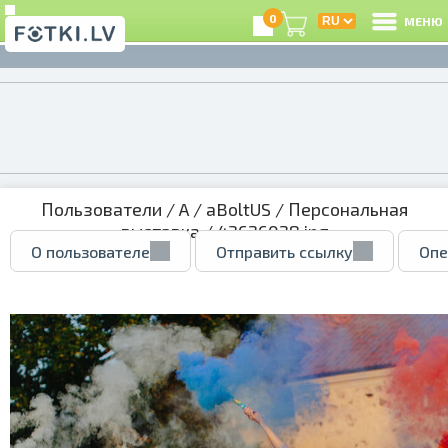
0
МЕНЮ
Пользователи
/
A
/
aBoltUS
/
Персональная
выставка
/ 43626028.jpg
О пользователе
Отправить ссылку
Опе