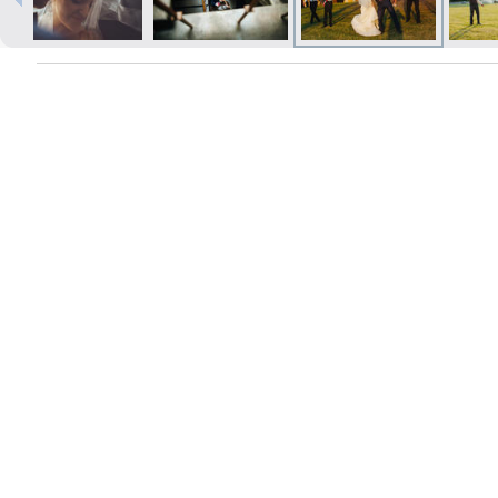
Печать в течение 1 часа в Риге –
закажите онлайн
Различные форматы и виды
бумаги для ваших фотографий
Доставка по всей Латвии или
самовывоз