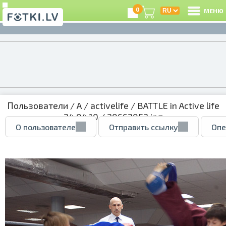
0
МЕНЮ
Пользователи
/
A
/
activelife
/
BATTLE in Active life
24.04.10
/ 30662052.jpg
О пользователе
Отправить ссылку
Опе