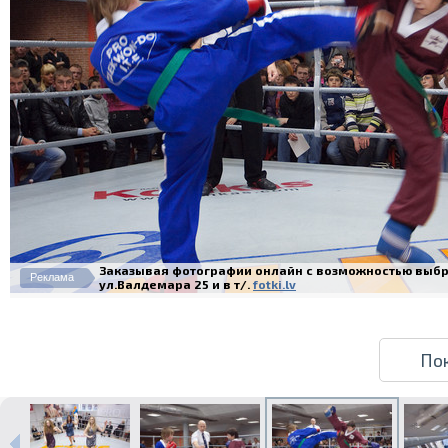
Заказывая фотографии онлайн с возможностью выбра
Реклама
ул.Валдемара 25 и в т/.
fotki.lv
По