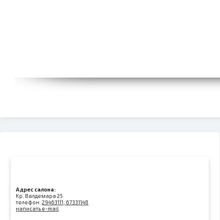
Адрес салона:
Kр. Валдемара 25
телефон:
29463111, 67331148
написать e-mail