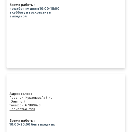
Время работы:
по рабочим дням 10:00-18:00
в субботу и воскресенье
выходной
Адрес салона:
Проспект Курземес 1а (т/ц
"Damme")
телефон:
67809420
написать e-mail
Время работы:
10:00-20:00 без выходных