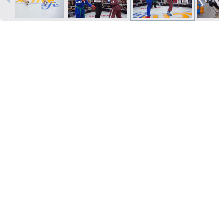
Печать в течение 1 часа в Риге –
закажите онлайн
Различные форматы и виды
бумаги для ваших фотографий
Доставка по всей Латвии или
самовывоз