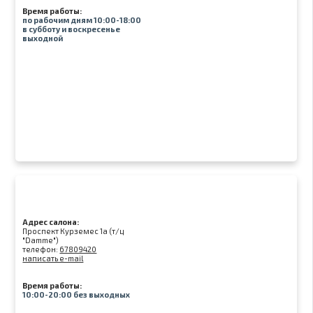
Время работы:
по рабочим дням 10:00-18:00
в субботу и воскресенье
выходной
Адрес салона:
Проспект Курземес 1а (т/ц
"Damme")
телефон:
67809420
написать e-mail
Время работы:
10:00-20:00 без выходных