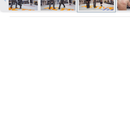
Печать в течение 1 часа в Риге –
закажите онлайн
Различные форматы и виды
бумаги для ваших фотографий
Доставка по всей Латвии или
самовывоз