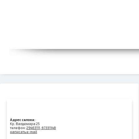
Адрес салона:
Kр. Валдемара 25
телефон:
29463111, 67331148
написать e-mail