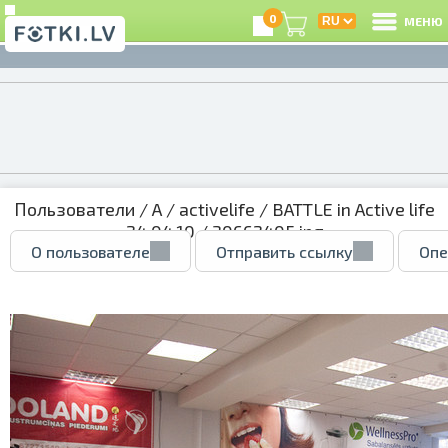
0
МЕНЮ
Пользователи
/
A
/
activelife
/
BATTLE in Active life
24.04.10
/ 30662405.jpg
О пользователе
Отправить ссылку
Опе