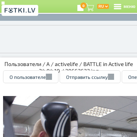
0
МЕНЮ
Пользователи
/
A
/
activelife
/
BATTLE in Active life
24.04.10
/ 30662622.jpg
О пользователе
Отправить ссылку
Опе