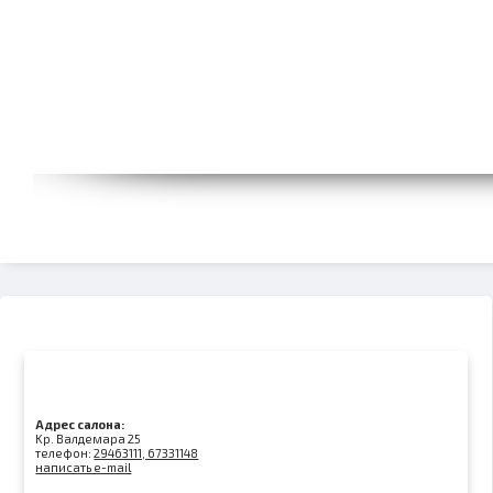
Адрес салона:
Kр. Валдемара 25
телефон:
29463111, 67331148
написать e-mail