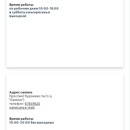
Время работы:
по рабочим дням 10:00-18:00
в субботу и воскресенье
выходной
Адрес салона:
Проспект Курземес 1а (т/ц
"Damme")
телефон:
67809420
написать e-mail
Время работы:
10:00-20:00 без выходных