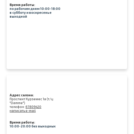
Время работы:
по рабочим дням 10:00-18:00
в субботу и воскресенье
выходной
Адрес салона:
Проспект Курземес 1а (т/ц
"Damme")
телефон:
67809420
написать e-mail
Время работы:
10:00-20:00 без выходных