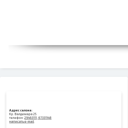
Адрес салона:
Kр. Валдемара 25
телефон:
29463111, 67331148
написать e-mail