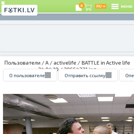
0
МЕНЮ
Пользователи
/
A
/
activelife
/
BATTLE in Active life
24.04.10
/ 30664221.jpg
О пользователе
Отправить ссылку
Опе