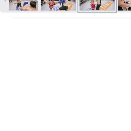
Печать в течение 1 часа в Риге –
закажите онлайн
Различные форматы и виды
бумаги для ваших фотографий
Доставка по всей Латвии или
самовывоз