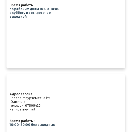
Время работы:
по рабочим дням 10:00-18:00
в субботу и воскресенье
выходной
Адрес салона:
Проспект Курземес 1а (т/ц
"Damme")
телефон:
67809420
написать e-mail
Время работы:
10:00-20:00 без выходных