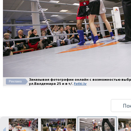
Заказывая фотографии онлайн с возможностью выбра
Реклама
ул.Валдемара 25 и в т/.
fotki.lv
По