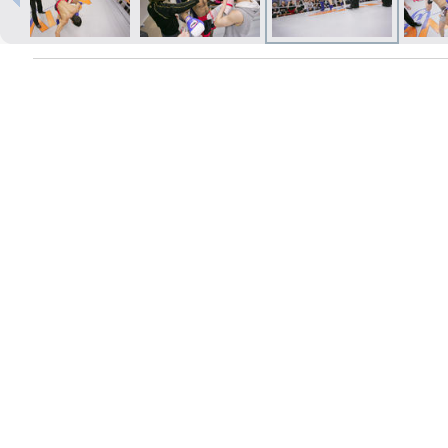
Печать в течение 1 часа в Риге –
закажите онлайн
Различные форматы и виды
бумаги для ваших фотографий
Доставка по всей Латвии или
самовывоз