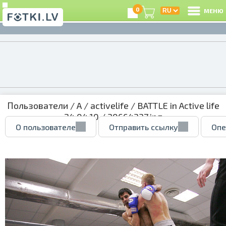
0
МЕНЮ
Пользователи
/
A
/
activelife
/
BATTLE in Active life
24.04.10
/ 30664337.jpg
О пользователе
Отправить ссылку
Опе