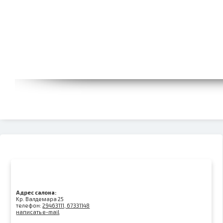
Адрес салона:
Kр. Валдемара 25
телефон:
29463111, 67331148
написать e-mail