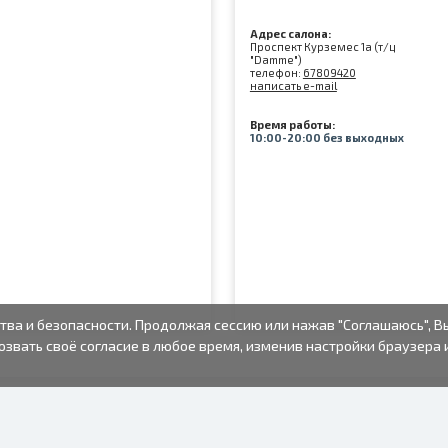
Адрес салона:
Проспект Курземес 1а (т/ц
"Damme")
телефон:
67809420
написать e-mail
Время работы:
10:00-20:00 без выходных
тва и безопасности. Продолжая сессию или нажав "Соглашаюсь", В
озвать своё согласие в любое время, изменив настройки браузера 