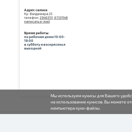
Адрес салона:
Kр. Валдемара 25
телефон:
29463111, 67331148
написать e-mail
Время работы:
по рабочим дням 10:00-
18:00
в субботу и воскресенье
выходной
Мы используем кукисы для Вашего удобс
на использование кукисов. Вы можете от
компьютера куки-файлы.