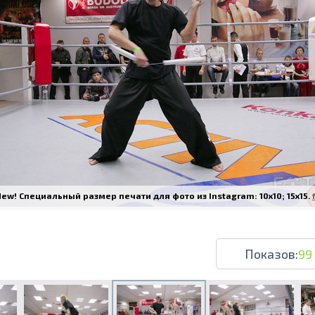
Печать в течение 1 часа в Риге – закаж
Различные форматы и виды бумаги для ваш
Доставка по всей Латвии или само
ew! Специальный размер печати для фото из Instagram: 10x10; 15x15.
Показов:
99