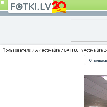
Пользователи
/
A
/
activelife
/
BATTLE in Active life 
О пользо