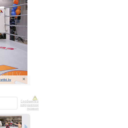
ите онлайн
их фотографий
вывоз
fotki.lv
Сообщить о
нарушении
правил