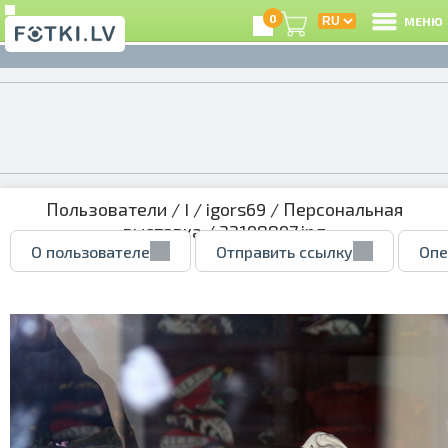
0
МЕНЮ
Пользователи
/
I
/
igors69
/
Персональная
выставка
/ 32198897.jpg
О пользователе
Отправить ссылку
Опе