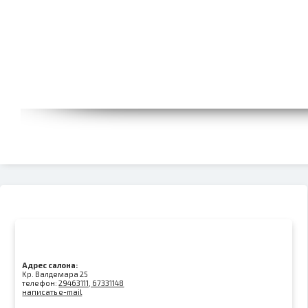
Адрес салона:
Kр. Валдемара 25
телефон:
29463111, 67331148
написать e-mail