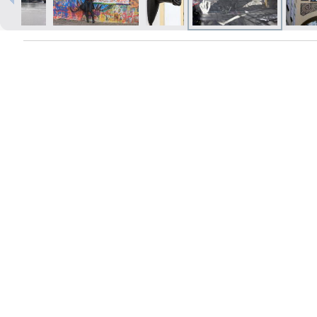
Печать в течение 1 часа в Риге –
закажите онлайн
Различные форматы и виды
бумаги для ваших фотографий
Доставка по всей Латвии или
самовывоз