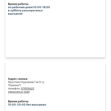
Время работы:
по рабочим дням 10:00-18:00
в субботу и воскресенье
выходной
Адрес салона:
Проспект Курземес 1а (т/ц
"Damme")
телефон:
67809420
написать e-mail
Время работы:
10:00-20:00 без выходных