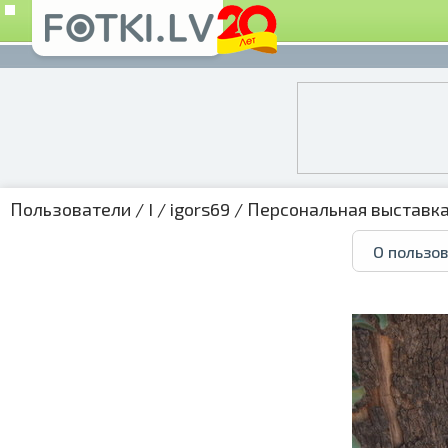
Пользователи
/
I
/
igors69
/
Персональная выставк
О пользо