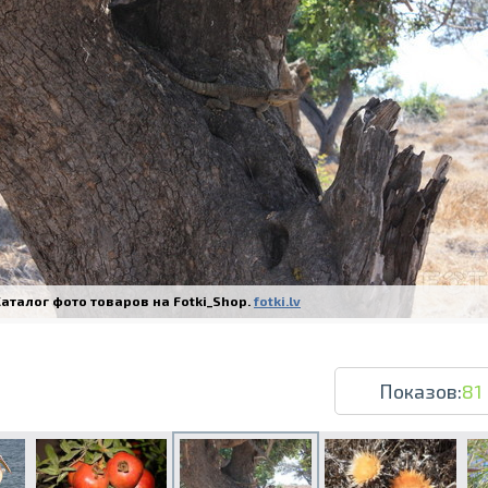
Печать в течение 1 часа в Риге – закаж
Различные форматы и виды бумаги для ваш
Доставка по всей Латвии или само
аталог фото товаров на Fotki_Shop.
fotki.lv
Показов:
81