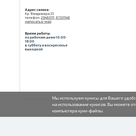
Адрес салона:
Kр. Валдемара 25
телефон:
29463111, 67331148
написать e-mail
Время работы:
по рабочим дням 10:00-
18:00
в субботу и воскресенье
выходной
Мы используем кукисы для Вашего удобс
на использование кукисов. Вы можете от
компьютера куки-файлы.