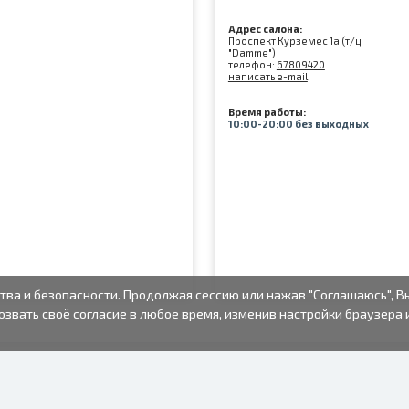
Адрес салона:
Проспект Курземес 1а (т/ц
"Damme")
телефон:
67809420
написать e-mail
Время работы:
10:00-20:00 без выходных
тва и безопасности. Продолжая сессию или нажав "Соглашаюсь", В
озвать своё согласие в любое время, изменив настройки браузера 