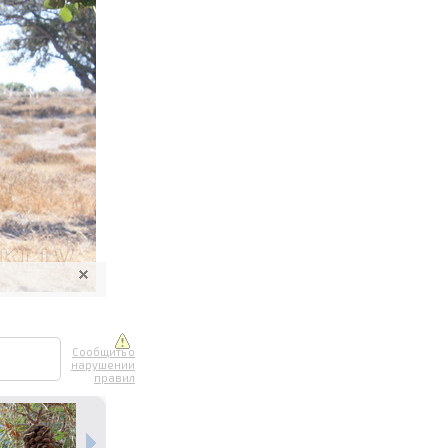
ите онлайн
их фотографий
вывоз
Сообщить о
нарушении
правил