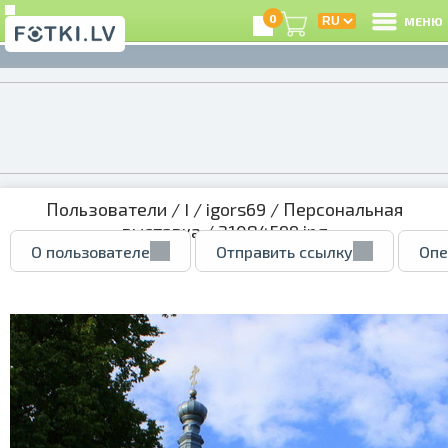
0
МЕНЮ
Пользователи
/
I
/
igors69
/
Персональная
выставка
/ 31084599.jpg
О пользователе
Отправить ссылку
Опе