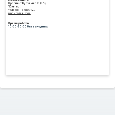
Проспект Курземес 1а (т/ц
"Damme")
телефон:
67809420
написать e-mail
Время работы:
10:00-20:00 без выходных