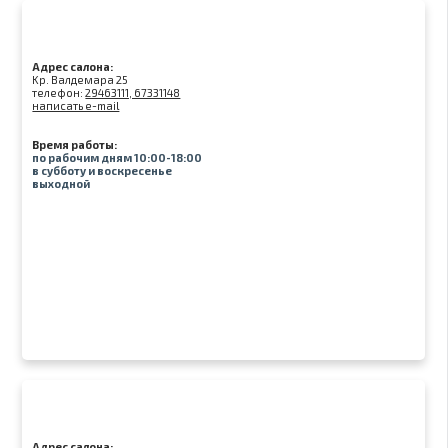
Адрес салона:
Kр. Валдемара 25
телефон:
29463111, 67331148
написать e-mail
Время работы:
по рабочим дням 10:00-18:00
в субботу и воскресенье
выходной
Адрес салона: