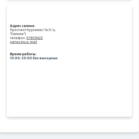
Адрес салона:
Проспект Курземес 1а (т/ц
"Damme")
телефон:
67809420
написать e-mail
Время работы:
10:00-20:00 без выходных