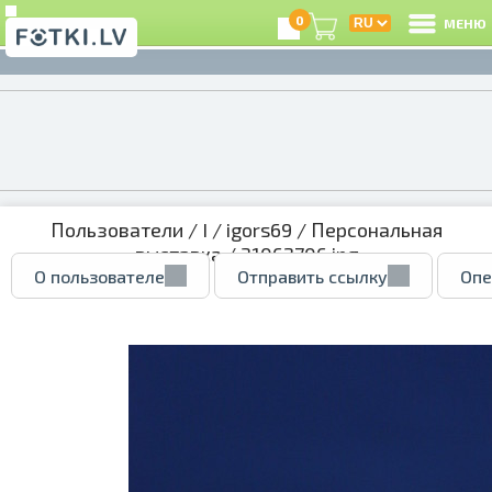
0
МЕНЮ
Пользователи
/
I
/
igors69
/
Персональная
выставка
/ 31062706.jpg
О пользователе
Отправить ссылку
Опе