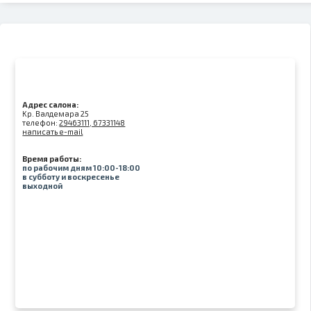
Адрес салона:
Kр. Валдемара 25
телефон:
29463111, 67331148
написать e-mail
Время работы:
по рабочим дням 10:00-18:00
в субботу и воскресенье
выходной