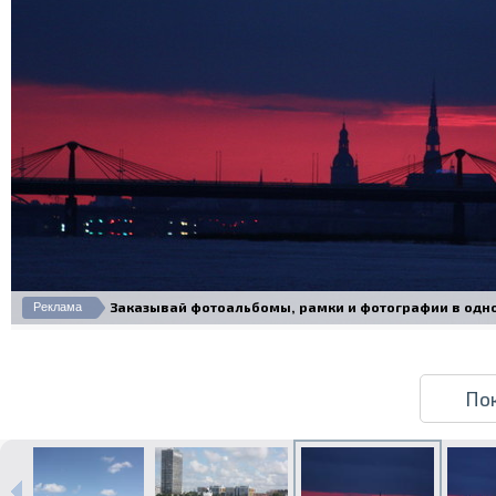
Заказывай фотоальбомы, рамки и фотографии в одном 
Реклама
По