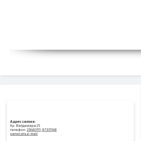
Адрес салона:
Kр. Валдемара 25
телефон:
29463111, 67331148
написать e-mail