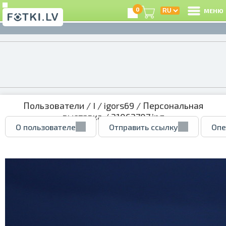
0
МЕНЮ
Пользователи
/
I
/
igors69
/
Персональная
выставка
/ 31062707.jpg
О пользователе
Отправить ссылку
Опе