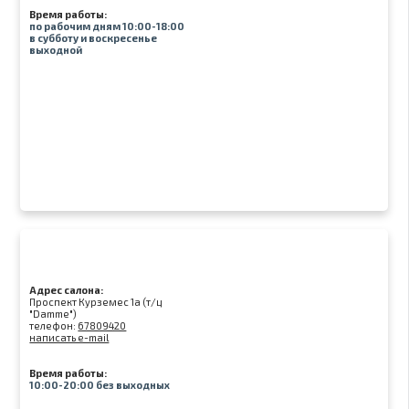
Время работы:
по рабочим дням 10:00-18:00
в субботу и воскресенье
выходной
Адрес салона:
Проспект Курземес 1а (т/ц
"Damme")
телефон:
67809420
написать e-mail
Время работы:
10:00-20:00 без выходных