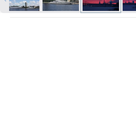
Печать в течение 1 часа в Риге –
закажите онлайн
Различные форматы и виды
бумаги для ваших фотографий
Доставка по всей Латвии или
самовывоз