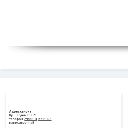
Адрес салона:
Kр. Валдемара 25
телефон:
29463111, 67331148
написать e-mail