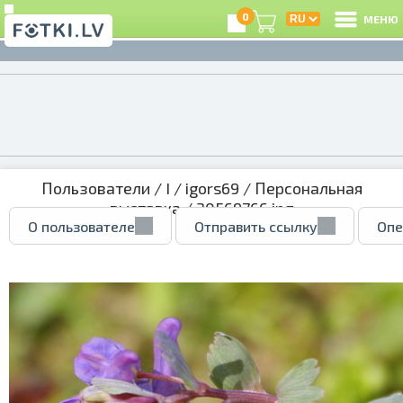
0
МЕНЮ
Пользователи
/
I
/
igors69
/
Персональная
выставка
/ 30569766.jpg
О пользователе
Отправить ссылку
Опе