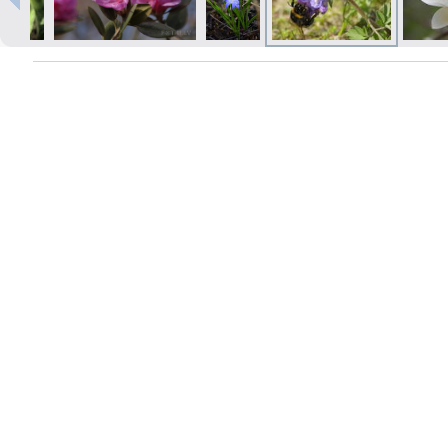
Печать в течение 1 часа в Риге –
закажите онлайн
Различные форматы и виды
бумаги для ваших фотографий
Доставка по всей Латвии или
самовывоз