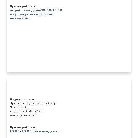
Время работы:
по рабочим дням 10:00-18:00
в субботу и воскресенье
выходной
Адрес салона:
Проспект Курземес 1а (т/ц
"Damme")
телефон:
67809420
написать e-mail
Время работы:
10:00-20:00 без выходных