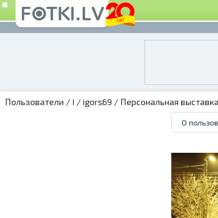
Пользователи
/
I
/
igors69
/
Персональная выставк
О пользо