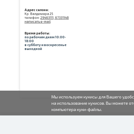
Адрес салона:
Kр. Валдемара 25
телефон:
29463111, 67331148
написать e-mail
Время работы:
по рабочим дням 10:00-
18:00
в субботу и воскресенье
выходной
Мы используем кукисы для Вашего удобс
на использование кукисов. Вы можете от
компьютера куки-файлы.