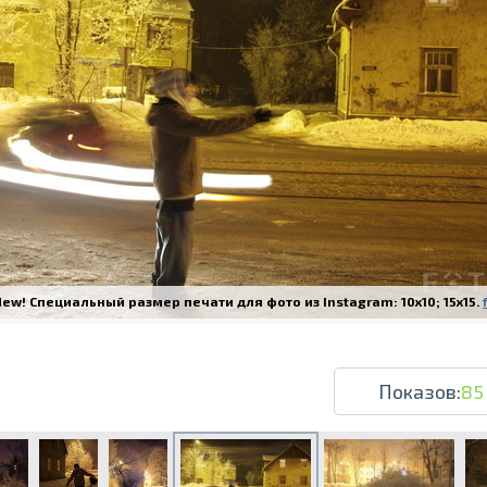
Печать в течение 1 часа в Риге – закаж
Различные форматы и виды бумаги для ваш
Доставка по всей Латвии или само
ew! Специальный размер печати для фото из Instagram: 10x10; 15x15.
Показов:
85