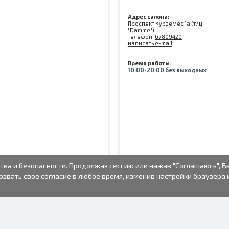
Адрес салона:
Проспект Курземес 1а (т/ц
"Damme")
телефон:
67809420
написать e-mail
Время работы:
10:00-20:00 без выходных
тва и безопасности. Продолжая сессию или нажав "Соглашаюсь", В
озвать своё согласие в любое время, изменив настройки браузера 