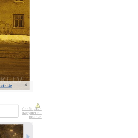
ите онлайн
их фотографий
вывоз
fotki.lv
Сообщить о
нарушении
правил