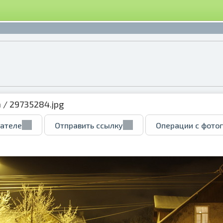
а
/ 29735284.jpg
вателе
Отправить ссылку
Операции с фото