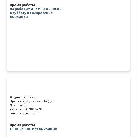
Время работы:
по рабочим дням 10:00-18:00
в субботу и воскресенье
выходной
Адрес салона:
Проспект Курземес 1а (т/ц
"Damme")
телефон:
67809420
написать e-mail
Время работы:
10:00-20:00 без выходных