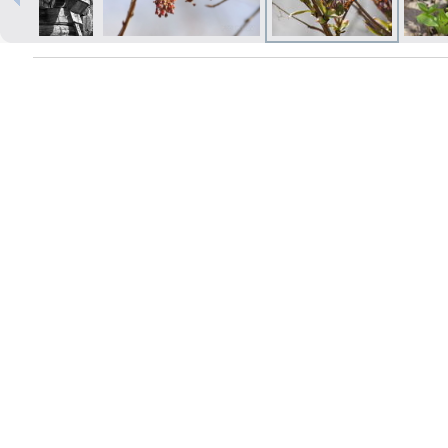
Печать в течение 1 часа в Риге –
закажите онлайн
Различные форматы и виды
бумаги для ваших фотографий
Доставка по всей Латвии или
самовывоз