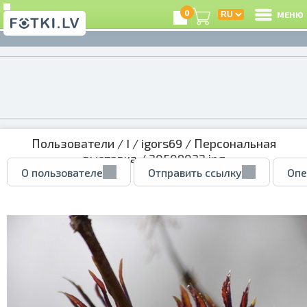
0
МЕНЮ
Пользователи
/
I
/
igors69
/
Персональная
выставка
/ 30509032.jpg
О пользователе
Отправить ссылку
Опе