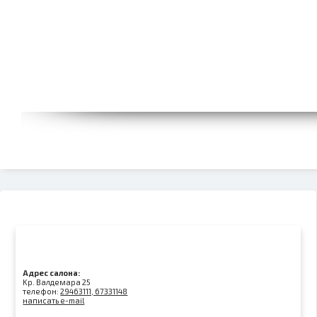
Адрес салона:
Kр. Валдемара 25
телефон:
29463111, 67331148
написать e-mail