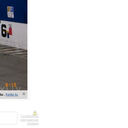
ите онлайн
их фотографий
вывоз
v..
fotki.lv
Сообщить о
нарушении
правил