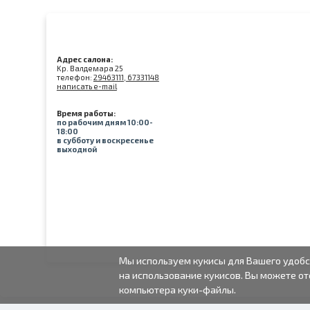
Адрес салона:
Kр. Валдемара 25
телефон:
29463111, 67331148
написать e-mail
Время работы:
по рабочим дням 10:00-
18:00
в субботу и воскресенье
выходной
Мы используем кукисы для Вашего удобс
на использование кукисов. Вы можете от
компьютера куки-файлы.