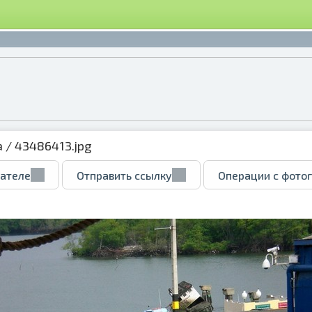
а
/ 43486413.jpg
вателе
Отправить ссылку
Операции с фото