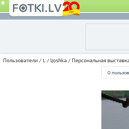
Пользователи
/
L
/
ljoshka
/
Персональная выставк
О пользо