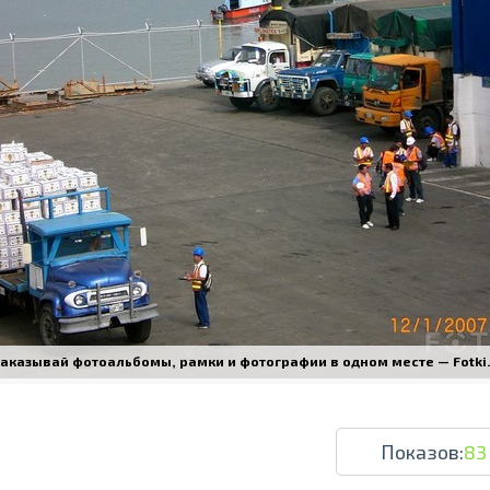
Печать в течение 1 часа в Риге – закаж
Различные форматы и виды бумаги для ваш
Доставка по всей Латвии или само
аказывай фотоальбомы, рамки и фотографии в одном месте — Fotki.l
Показов:
83