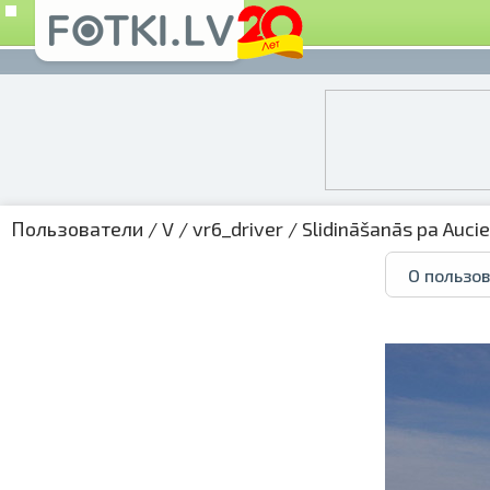
Пользователи
/
V
/
vr6_driver
/
Slidināšanās pa Auci
О пользо