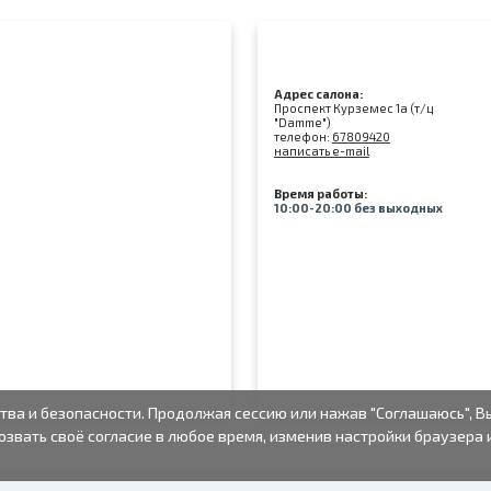
Адрес салона:
Проспект Курземес 1а (т/ц
"Damme")
телефон:
67809420
написать e-mail
Время работы:
10:00-20:00 без выходных
тва и безопасности. Продолжая сессию или нажав "Соглашаюсь", В
озвать своё согласие в любое время, изменив настройки браузера 