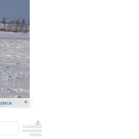
ите онлайн
их фотографий
вывоз
fotki.lv
Сообщить о
нарушении
правил