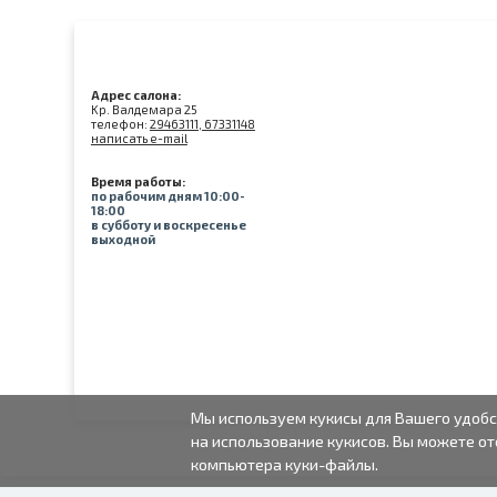
Адрес салона:
Kр. Валдемара 25
телефон:
29463111, 67331148
написать e-mail
Время работы:
по рабочим дням 10:00-
18:00
в субботу и воскресенье
выходной
Мы используем кукисы для Вашего удобс
на использование кукисов. Вы можете от
компьютера куки-файлы.