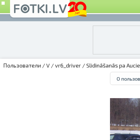
Пользователи
/
V
/
vr6_driver
/
Slidināšanās pa Auci
О пользо