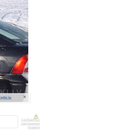
ите онлайн
их фотографий
вывоз
fotki.lv
Сообщить о
нарушении
правил