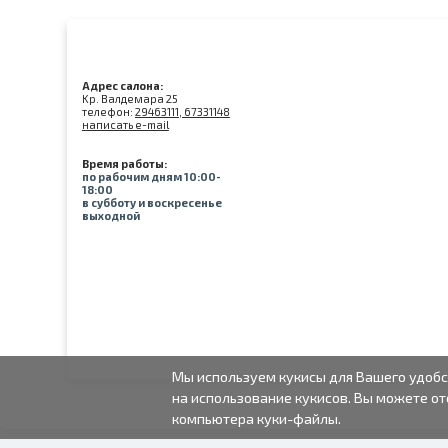
Адрес салона:
Kр. Валдемара 25
телефон:
29463111, 67331148
написать e-mail
Время работы:
по рабочим дням 10:00-
18:00
в субботу и воскресенье
выходной
Мы используем кукисы для Вашего удобс
на использование кукисов. Вы можете от
компьютера куки-файлы.