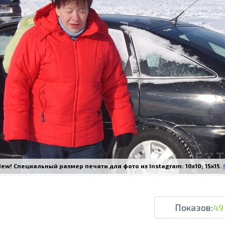
Печать в течение 1 часа в Риге – закаж
Различные форматы и виды бумаги для ваш
Доставка по всей Латвии или само
ew! Специальный размер печати для фото из Instagram: 10x10; 15x15.
Показов:
49