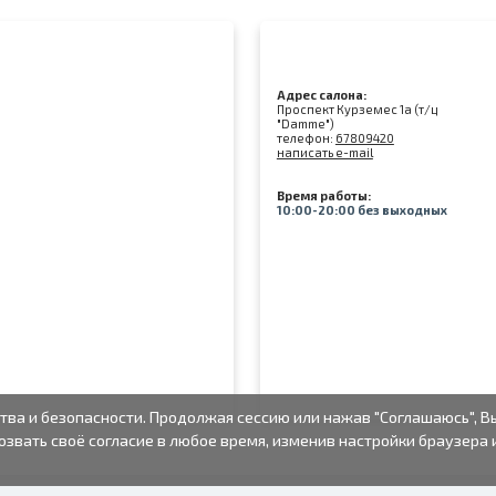
Адрес салона:
Проспект Курземес 1а (т/ц
"Damme")
телефон:
67809420
написать e-mail
Время работы:
10:00-20:00 без выходных
тва и безопасности. Продолжая сессию или нажав "Соглашаюсь", В
озвать своё согласие в любое время, изменив настройки браузера 