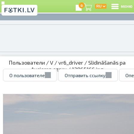
0
МЕНЮ
Пользователи
/
V
/
vr6_driver
/
Slidināšanās pa
Auciema ezeru
/ 12865166.jpg
О пользователе
Отправить ссылку
Опе