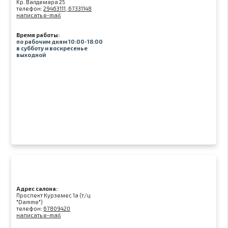
Kр. Валдемара 25
телефон:
29463111, 67331148
написать e-mail
Время работы:
по рабочим дням 10:00-18:00
в субботу и воскресенье
выходной
Адрес салона:
Проспект Курземес 1а (т/ц
"Damme")
телефон:
67809420
написать e-mail