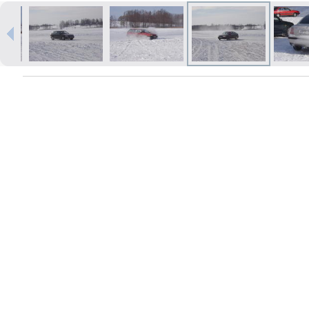
Печать в течение 1 часа в Риге –
закажите онлайн
Различные форматы и виды
бумаги для ваших фотографий
Доставка по всей Латвии или
самовывоз