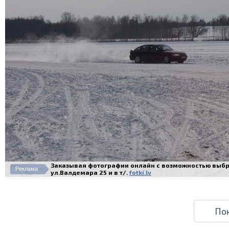
Заказывая фотографии онлайн с возможностью выбра
Реклама
ул.Валдемара 25 и в т/.
fotki.lv
По