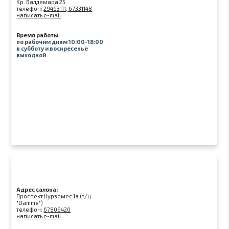
Kр. Валдемара 25
телефон:
29463111, 67331148
написать e-mail
Время работы:
по рабочим дням 10:00-18:00
в субботу и воскресенье
выходной
Адрес салона:
Проспект Курземес 1а (т/ц
"Damme")
телефон:
67809420
написать e-mail