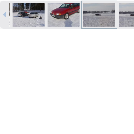
Печать в течение 1 часа в Риге –
закажите онлайн
Различные форматы и виды
бумаги для ваших фотографий
Доставка по всей Латвии или
самовывоз