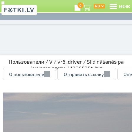
0
МЕНЮ
Пользователи
/
V
/
vr6_driver
/
Slidināšanās pa
Auciema ezeru
/ 12865254.jpg
О пользователе
Отправить ссылку
Опе