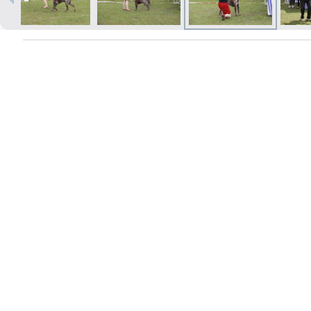
Izdrukas 1h laikā Rīgā – pasūtiet
tiešsaistē
Dažādi formāti un papīra veidi
jūsu foto
Piegāde visā Latvijā vai
saņemšana klātienē