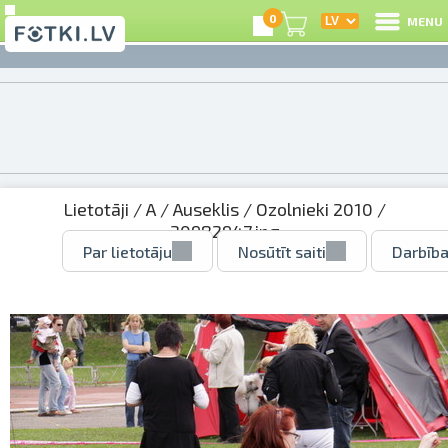
0
MENU
Lietotāji
/
A
/
Auseklis
/
Ozolnieki 2010
/
30982947.jpg
Par lietotāju
Nosūtīt saiti
Darbība