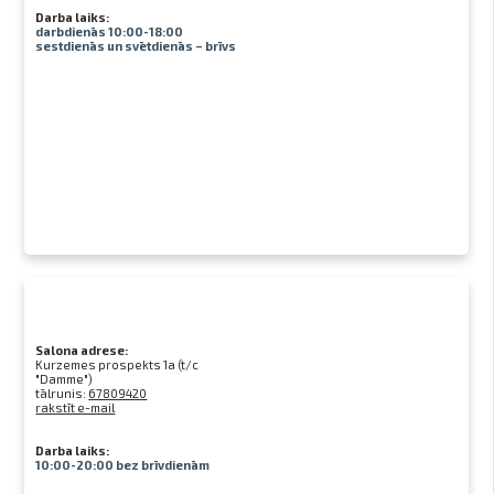
Darba laiks:
darbdienās 10:00-18:00
sestdienās un svētdienās – brīvs
Salona adrese:
Kurzemes prospekts 1a (t/c
"Damme")
tālrunis:
67809420
rakstīt e-mail
Darba laiks:
10:00-20:00 bez brīvdienām