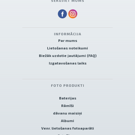
SEKOJIET MUMS
INFORMĀCIJA
Par mums
Lietošanas noteikumi
Biežāk uzdotie jautājumi (FAQ)
Izgatavošanas laiks
FOTO PRODUKTI
Baterijas
Rāmīši
dāvanu maisiņi
Albumi
Venr. lietošanas fotoaparāti