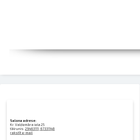
Salona adrese:
Kr. Valdemāra iela 25
tālrunis:
29463111, 67331148
rakstīt e-mail