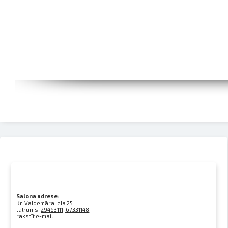
Salona adrese:
Kr. Valdemāra iela 25
tālrunis:
29463111, 67331148
rakstīt e-mail