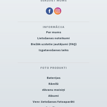
SEKOJIET MUMS
INFORMĀCIJA
Par mums
Lietošanas noteikumi
Biežāk uzdotie jautājumi (FAQ)
Izgatavošanas laiks
FOTO PRODUKTI
Baterijas
Rāmīši
dāvanu maisiņi
Albumi
Venr. lietošanas fotoaparāti