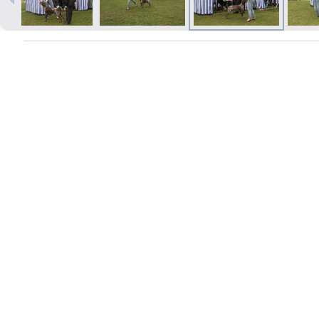
Izdrukas 1h laikā Rīgā – pasūtiet
tiešsaistē
Dažādi formāti un papīra veidi
jūsu foto
Piegāde visā Latvijā vai
saņemšana klātienē