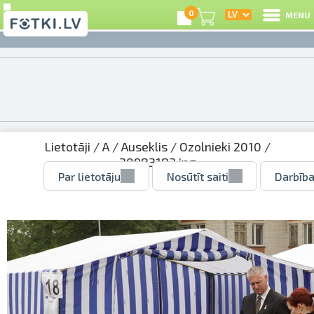
0
MENU
Lietotāji
/
A
/
Auseklis
/
Ozolnieki 2010
/
30983183.jpg
Par lietotāju
Nosūtīt saiti
Darbība