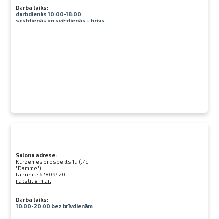
Darba laiks:
darbdienās 10:00-18:00
sestdienās un svētdienās – brīvs
Salona adrese:
Kurzemes prospekts 1a (t/c
"Damme")
tālrunis:
67809420
rakstīt e-mail
Darba laiks:
10:00-20:00 bez brīvdienām