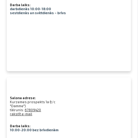
Darba laiks:
darbdienās 10:00-18:00
sestdienās un svētdienās – brīvs
Salona adrese:
Kurzemes prospekts 1a (t/c
"Damme")
tālrunis:
67809420
rakstīt e-mail
Darba laiks:
10:00-20:00 bez brīvdienām