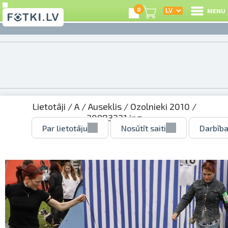
0
MENU
Lietotāji
/
A
/
Auseklis
/
Ozolnieki 2010
/
30983221.jpg
Par lietotāju
Nosūtīt saiti
Darbība