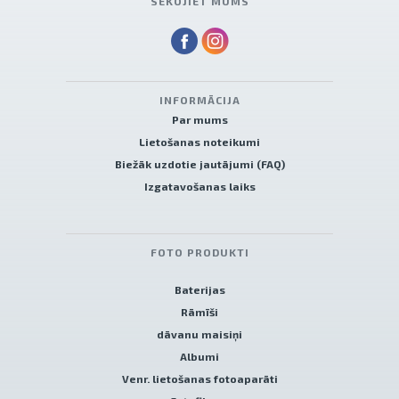
SEKOJIET MUMS
INFORMĀCIJA
Par mums
Lietošanas noteikumi
Biežāk uzdotie jautājumi (FAQ)
Izgatavošanas laiks
FOTO PRODUKTI
Baterijas
Rāmīši
dāvanu maisiņi
Albumi
Venr. lietošanas fotoaparāti