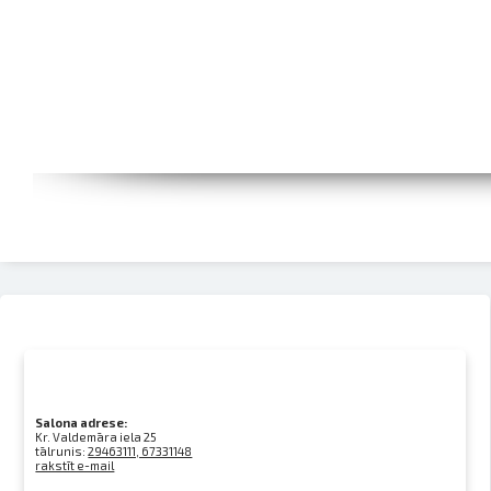
Salona adrese:
Kr. Valdemāra iela 25
tālrunis:
29463111, 67331148
rakstīt e-mail