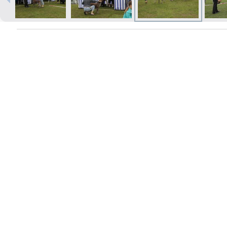
Izdrukas 1h laikā Rīgā – pasūtiet
tiešsaistē
Dažādi formāti un papīra veidi
jūsu foto
Piegāde visā Latvijā vai
saņemšana klātienē