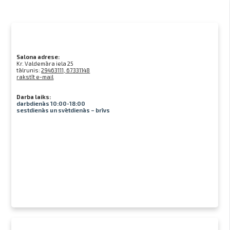
Salona adrese:
Kr. Valdemāra iela 25
tālrunis:
29463111, 67331148
rakstīt e-mail
Darba laiks:
darbdienās 10:00-18:00
sestdienās un svētdienās – brīvs