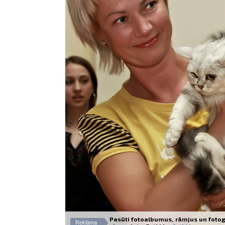
Pasūti fotoalbumus, rāmjus un fotog
Reklāma