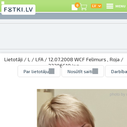
0
MENU
Lietotāji
/
L
/
LFA
/
12.07.2008 WCF Felimurs , Roja
/
22306610.jpg
Par lietotāju
Nosūtīt saiti
Darbība