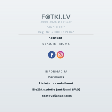
2000-2026 © Fotki.lv
SIA "FOTKI"
Reģ. Nr. 40003679362
Kontakti
SEKOJIET MUMS
INFORMĀCIJA
Par mums
Lietošanas noteikumi
Biežāk uzdotie jautājumi (FAQ)
Izgatavošanas laiks