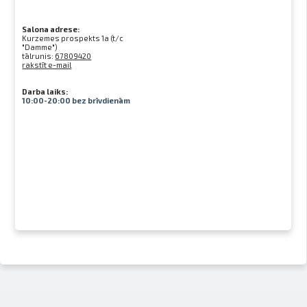
Salona adrese:
Kurzemes prospekts 1a (t/c
"Damme")
tālrunis:
67809420
rakstīt e-mail
Darba laiks:
10:00-20:00 bez brīvdienām