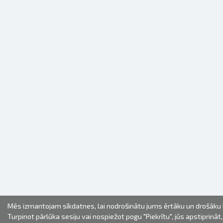
Mēs izmantojam sīkdatnes, lai nodrošinātu jums ērtāku un drošāku l
Turpinot pārlūka sesiju vai nospiežot pogu "Piekrītu", jūs apstiprināt