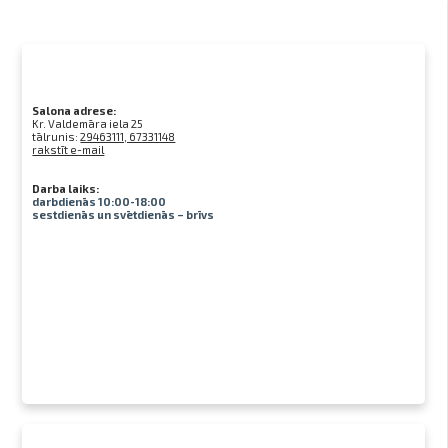
Salona adrese:
Kr. Valdemāra iela 25
tālrunis:
29463111, 67331148
rakstīt e-mail
Darba laiks:
darbdienās 10:00-18:00
sestdienās un svētdienās – brīvs