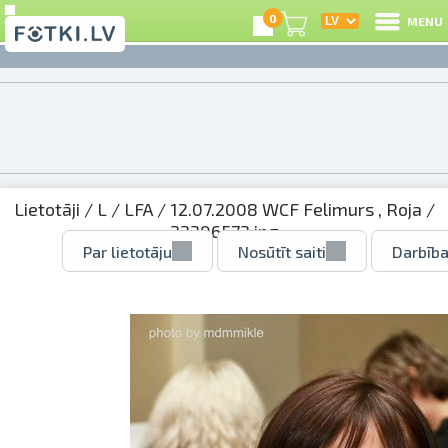
0
MENU
Lietotāji
/
L
/
LFA
/
12.07.2008 WCF Felimurs , Roja
/
22306573.jpg
Par lietotāju
Nosūtīt saiti
Darbība