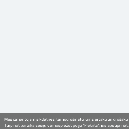
Mēs izmantojam sīkdatnes, lai nodrošinātu jums ērtāku un drošāku l
Turpinot pārlūka sesiju vai nospiežot pogu "Piekrītu", jūs apstiprināt