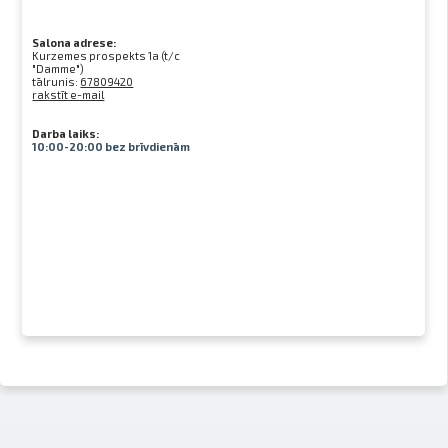
Salona adrese:
Kurzemes prospekts 1a (t/c
"Damme")
tālrunis:
67809420
rakstīt e-mail
Darba laiks:
10:00-20:00 bez brīvdienām