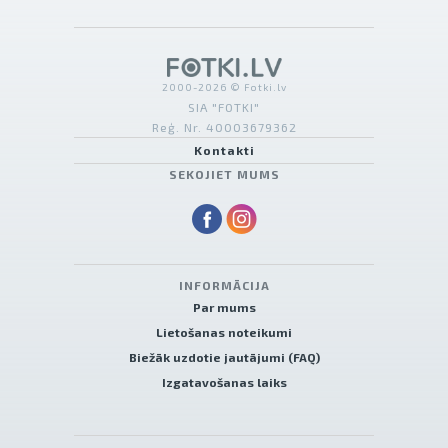
2000-2026 © Fotki.lv
SIA "FOTKI"
Reģ. Nr. 40003679362
Kontakti
SEKOJIET MUMS
INFORMĀCIJA
Par mums
Lietošanas noteikumi
Biežāk uzdotie jautājumi (FAQ)
Izgatavošanas laiks