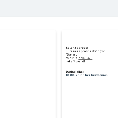
Salona adrese:
Kurzemes prospekts 1a (t/c
"Damme")
tālrunis:
67809420
rakstīt e-mail
Darba laiks:
10:00-20:00 bez brīvdienām