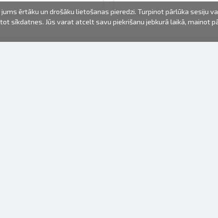
jums ērtāku un drošāku lietošanas pieredzi. Turpinot pārlūka sesiju v
mantot sīkdatnes. Jūs varat atcelt savu piekrišanu jebkurā laikā, mainot 
FOTO PRODUKTI
INFORMĀCIJA
Par mums
Baterijas
Lietošanas noteikumi
Rāmīši
Biežāk uzdotie jautājumi (FAQ)
dāvanu maisiņi
Izgatavošanas laiks
Albumi
Venr. lietošanas fotoaparāti
Fotofilmas
Rāmju stiprinājumi
Spoguļkamera