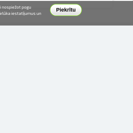
ai nospiežot pogu
Piekrītu
pārlūka iestatījumus un
PIEGĀDES VEIDI UN CENAS
APMAKSAS VEIDI