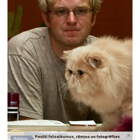
Izdrukas 1h laikā Rīgā – pasūtiet tieš
Dažādi formāti un papīra veidi jūsu 
Piegāde visā Latvijā vai saņemšana kl
Pasūti fotoalbumus, rāmjus un fotogrāfijas
Reklāma