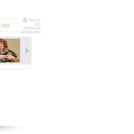
Paziņot
par
:
100
noteikumu
pārkāpšanu