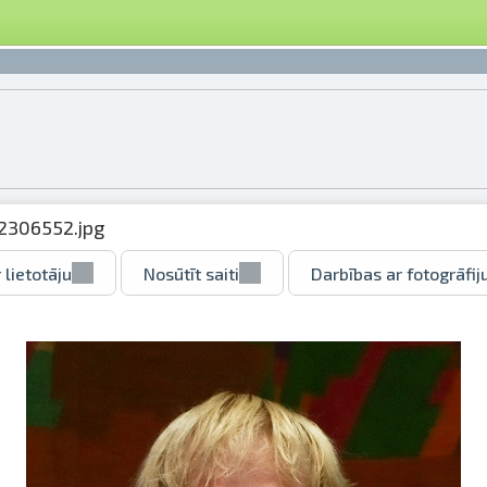
2306552.jpg
 lietotāju
Nosūtīt saiti
Darbības ar fotogrāfij