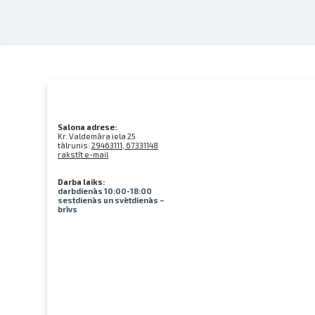
Salona adrese:
Kr. Valdemāra iela 25
tālrunis:
29463111, 67331148
rakstīt e-mail
Darba laiks:
darbdienās 10:00-18:00
sestdienās un svētdienās –
brīvs