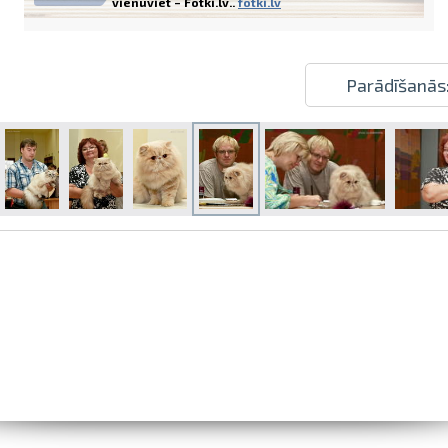
vienuviet – Fotki.lv..
fotki.lv
Parādīšanās