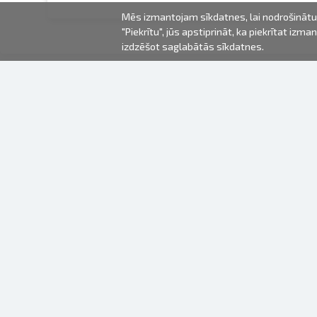
Mēs izmantojam sīkdatnes, lai nodrošinātu 
"Piekrītu", jūs apstiprināt, ka piekrītat iz
izdzēšot saglabātās sīkdatnes.
2000-2026 © Fotki.lv
SIA "FOTKI"
Reģ. Nr. 40003679362
Kontakti
SEKOJIET MUMS