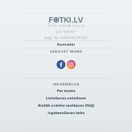
2000-2026 © Fotki.lv
SIA "FOTKI"
Reģ. Nr. 40003679362
Kontakti
SEKOJIET MUMS
INFORMĀCIJA
Par mums
Lietošanas noteikumi
Biežāk uzdotie jautājumi (FAQ)
Izgatavošanas laiks