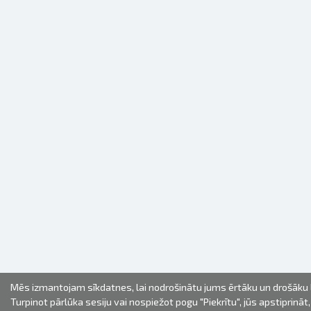
Mēs izmantojam sīkdatnes, lai nodrošinātu jums ērtāku un drošāku l
Turpinot pārlūka sesiju vai nospiežot pogu "Piekrītu", jūs apstiprināt