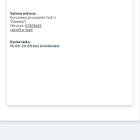
Salona adrese:
Kurzemes prospekts 1a (t/c
"Damme")
tālrunis:
67809420
rakstīt e-mail
Darba laiks:
10:00-20:00 bez brīvdienām