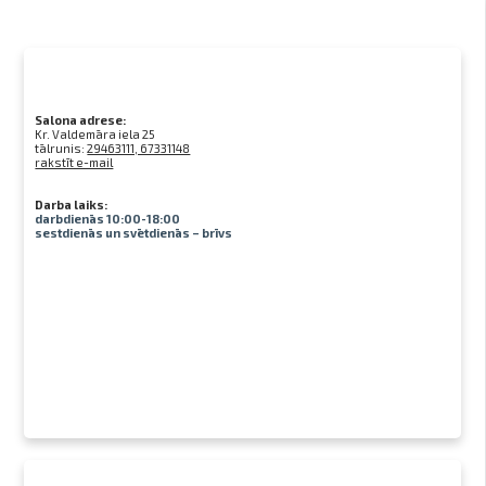
Salona adrese:
Kr. Valdemāra iela 25
tālrunis:
29463111, 67331148
rakstīt e-mail
Darba laiks:
darbdienās 10:00-18:00
sestdienās un svētdienās – brīvs