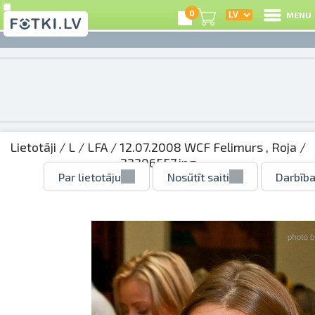
0
MENU
Lietotāji
/
L
/
LFA
/
12.07.2008 WCF Felimurs , Roja
/
22306557.jpg
Par lietotāju
Nosūtīt saiti
Darbība