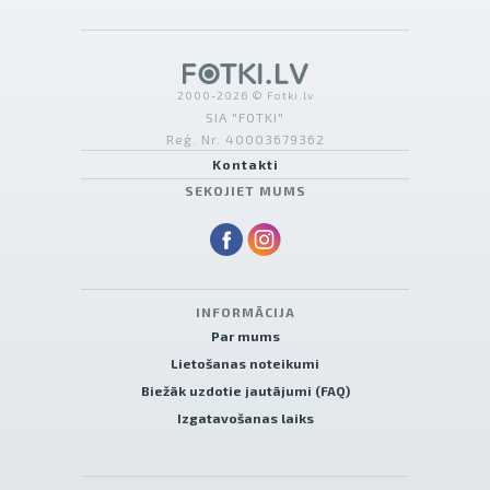
2000-2026 © Fotki.lv
SIA "FOTKI"
Reģ. Nr. 40003679362
Kontakti
SEKOJIET MUMS
INFORMĀCIJA
Par mums
Lietošanas noteikumi
Biežāk uzdotie jautājumi (FAQ)
Izgatavošanas laiks