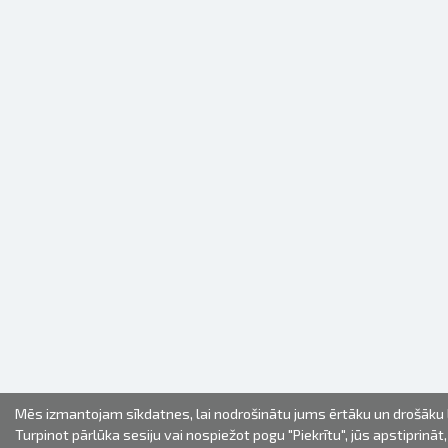
Mēs izmantojam sīkdatnes, lai nodrošinātu jums ērtāku un drošāku l
Turpinot pārlūka sesiju vai nospiežot pogu "Piekrītu", jūs apstiprināt