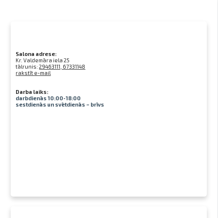
Salona adrese:
Kr. Valdemāra iela 25
tālrunis:
29463111, 67331148
rakstīt e-mail
Darba laiks:
darbdienās 10:00-18:00
sestdienās un svētdienās – brīvs