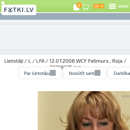
0
MENU
Lietotāji
/
L
/
LFA
/
12.07.2008 WCF Felimurs , Roja
/
22306576.jpg
Par lietotāju
Nosūtīt saiti
Darbība