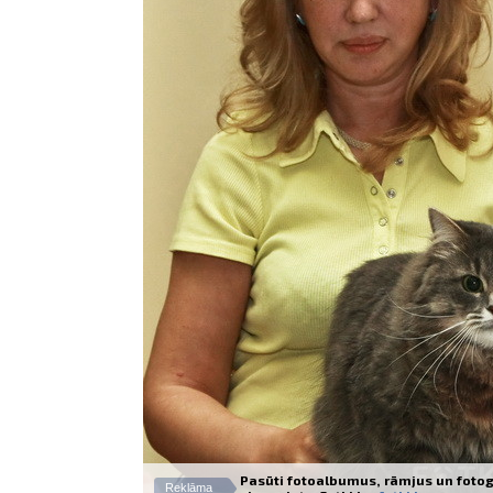
Pasūti fotoalbumus, rāmjus un fotog
Reklāma