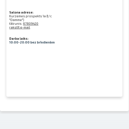
Salona adrese:
Kurzemes prospekts 1a (t/c
"Damme")
tālrunis:
67809420
rakstīt e-mail
Darba laiks:
10:00-20:00 bez brīvdienām