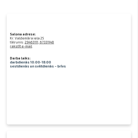
Salona adrese:
Kr. Valdemāra iela 25
tālrunis:
29463111, 67331148
rakstīt e-mail
Darba laiks:
darbdienās 10:00-18:00
sestdienās un svētdienās – brīvs