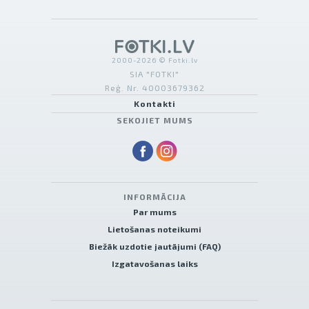
2000-2026 © Fotki.lv
SIA "FOTKI"
Reģ. Nr. 40003679362
Kontakti
SEKOJIET MUMS
INFORMĀCIJA
Par mums
Lietošanas noteikumi
Biežāk uzdotie jautājumi (FAQ)
Izgatavošanas laiks