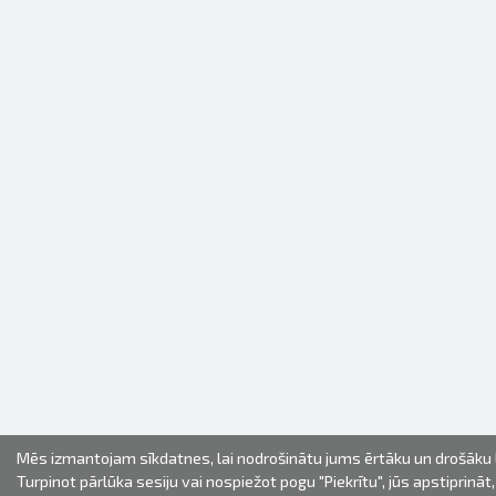
Mēs izmantojam sīkdatnes, lai nodrošinātu jums ērtāku un drošāku l
Turpinot pārlūka sesiju vai nospiežot pogu "Piekrītu", jūs apstiprināt