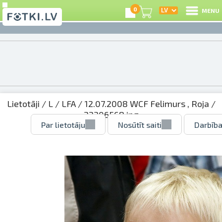
0
MENU
Lietotāji
/
L
/
LFA
/
12.07.2008 WCF Felimurs , Roja
/
22306568.jpg
Par lietotāju
Nosūtīt saiti
Darbība