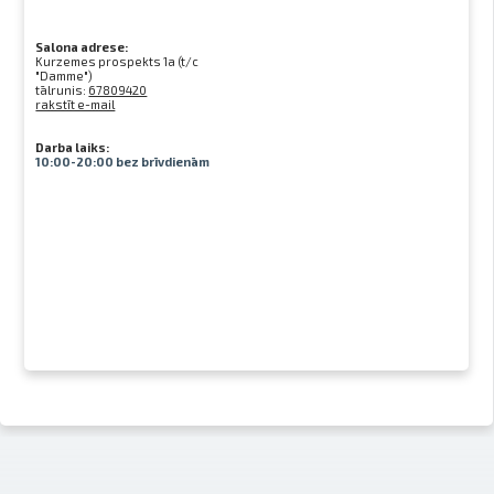
Salona adrese:
Kurzemes prospekts 1a (t/c
"Damme")
tālrunis:
67809420
rakstīt e-mail
Darba laiks:
10:00-20:00 bez brīvdienām