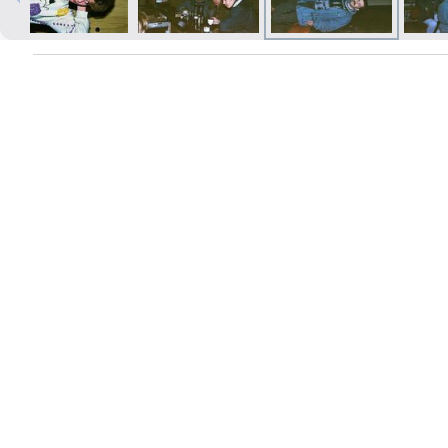
Izdrukas 1h laikā Rīgā – pasūtiet
tiešsaistē
Dažādi formāti un papīra veidi
jūsu foto
Piegāde visā Latvijā vai
saņemšana klātienē