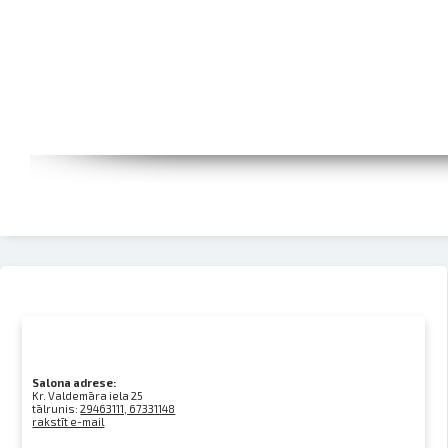
Salona adrese:
Kr. Valdemāra iela 25
tālrunis:
29463111, 67331148
rakstīt e-mail