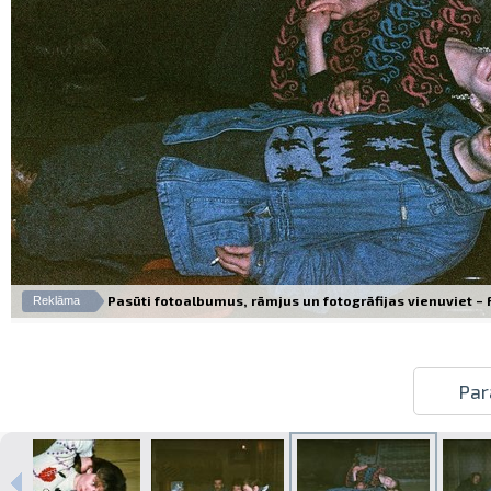
Pasūti fotoalbumus, rāmjus un fotogrāfijas vienuviet – Fo
Reklāma
Par