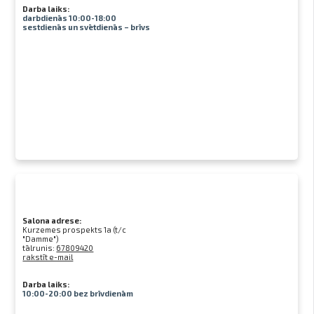
Darba laiks:
darbdienās 10:00-18:00
sestdienās un svētdienās – brīvs
Salona adrese:
Kurzemes prospekts 1a (t/c
"Damme")
tālrunis:
67809420
rakstīt e-mail
Darba laiks:
10:00-20:00 bez brīvdienām