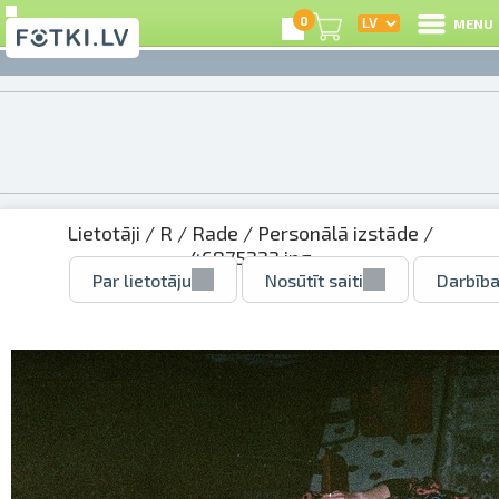
0
MENU
Lietotāji
/
R
/
Rade
/
Personālā izstāde
/
46875222.jpg
Par lietotāju
Nosūtīt saiti
Darbība