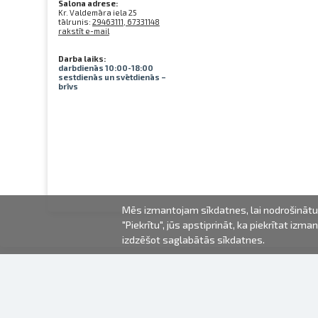
Salona adrese:
Kr. Valdemāra iela 25
tālrunis:
29463111, 67331148
rakstīt e-mail
Darba laiks:
darbdienās 10:00-18:00
sestdienās un svētdienās –
brīvs
Mēs izmantojam sīkdatnes, lai nodrošinātu 
"Piekrītu", jūs apstiprināt, ka piekrītat iz
izdzēšot saglabātās sīkdatnes.