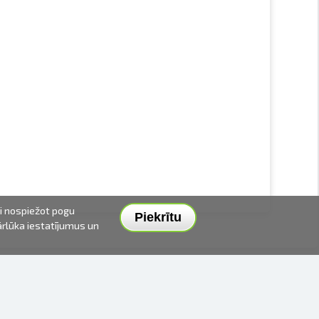
ai nospiežot pogu
Piekrītu
pārlūka iestatījumus un