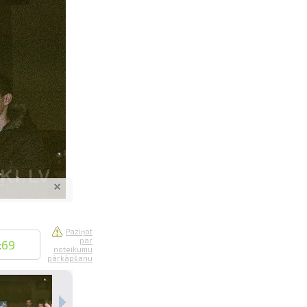
saistē
foto
ātienē
Paziņot
par
:
69
noteikumu
pārkāpšanu