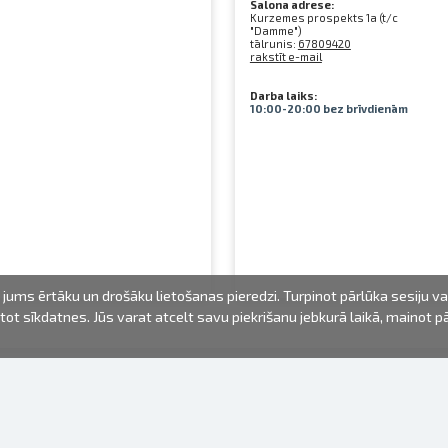
Salona adrese:
Kurzemes prospekts 1a (t/c
"Damme")
tālrunis:
67809420
rakstīt e-mail
Darba laiks:
10:00-20:00 bez brīvdienām
jums ērtāku un drošāku lietošanas pieredzi. Turpinot pārlūka sesiju v
mantot sīkdatnes. Jūs varat atcelt savu piekrišanu jebkurā laikā, mainot 