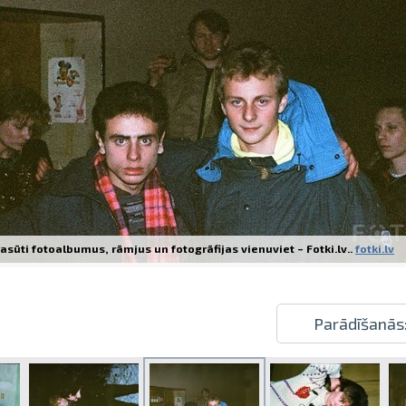
Izdrukas 1h laikā Rīgā – pasūtiet tieš
Dažādi formāti un papīra veidi jūsu 
Piegāde visā Latvijā vai saņemšana kl
asūti fotoalbumus, rāmjus un fotogrāfijas vienuviet – Fotki.lv..
fotki.lv
Parādīšanās