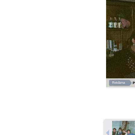
P
Reklāma