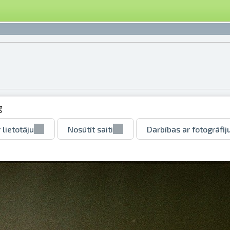
g
 lietotāju
Nosūtīt saiti
Darbības ar fotogrāfij