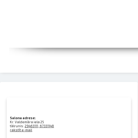
Salona adrese:
Kr. Valdemāra iela 25
tālrunis:
29463111, 67331148
rakstīt e-mail