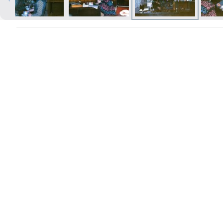
Izdrukas 1h laikā Rīgā – pasūtiet
tiešsaistē
Dažādi formāti un papīra veidi
jūsu foto
Piegāde visā Latvijā vai
saņemšana klātienē