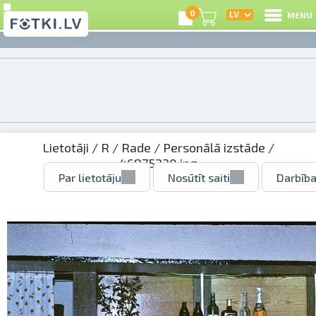
0
MENU
Lietotāji
/
R
/
Rade
/
Personālā izstāde
/
46875230.jpg
Par lietotāju
Nosūtīt saiti
Darbība