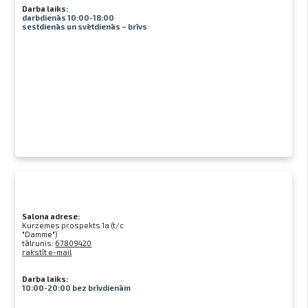
Darba laiks:
darbdienās 10:00-18:00
sestdienās un svētdienās – brīvs
Salona adrese:
Kurzemes prospekts 1a (t/c
"Damme")
tālrunis:
67809420
rakstīt e-mail
Darba laiks:
10:00-20:00 bez brīvdienām