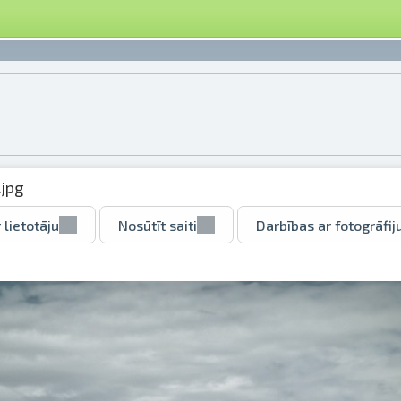
jpg
 lietotāju
Nosūtīt saiti
Darbības ar fotogrāfij