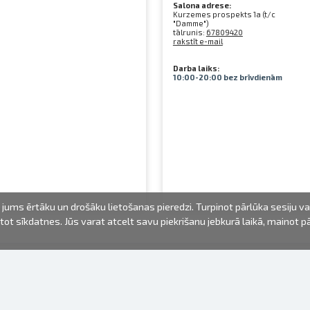
Salona adrese:
Kurzemes prospekts 1a (t/c
"Damme")
tālrunis:
67809420
rakstīt e-mail
Darba laiks:
10:00-20:00 bez brīvdienām
jums ērtāku un drošāku lietošanas pieredzi. Turpinot pārlūka sesiju v
mantot sīkdatnes. Jūs varat atcelt savu piekrišanu jebkurā laikā, mainot 