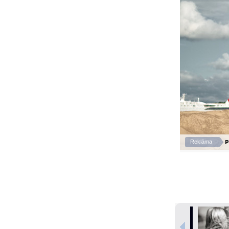
P
Reklāma