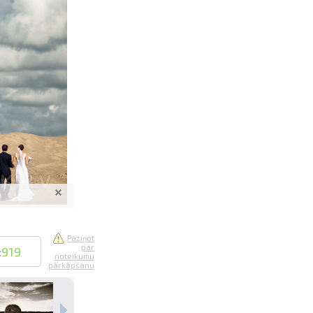
saistē
foto
ātienē
Paziņot
par
:
919
noteikumu
pārkāpšanu