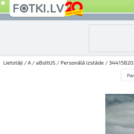
Lietotāji
/
A
/
aBoltUS
/
Personālā izstāde
/ 34415820.
Par