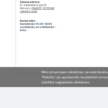
Salona adrese:
Kr. Valdemāra iela 25
tālrunis:
29463111, 67331148
rakstīt e-mail
Darba laiks:
darbdienās 10:00-18:00
sestdienās un svētdienās –
brīvs
Mēs izmantojam sīkdatnes, lai nodrošinātu 
"Piekrītu", jūs apstiprināt, ka piekrītat iz
izdzēšot saglabātās sīkdatnes.