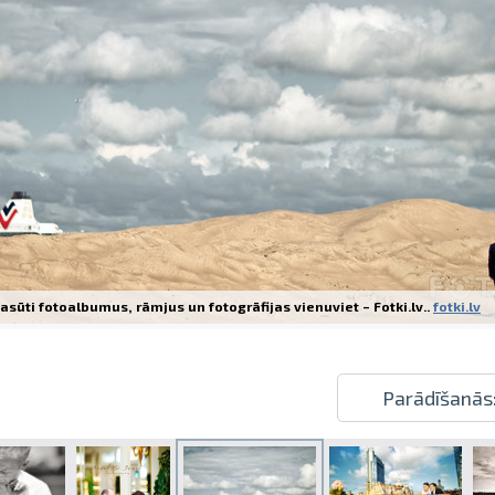
Izdrukas 1h laikā Rīgā – pasūtiet tieš
Dažādi formāti un papīra veidi jūsu 
Piegāde visā Latvijā vai saņemšana kl
asūti fotoalbumus, rāmjus un fotogrāfijas vienuviet – Fotki.lv..
fotki.lv
Parādīšanās