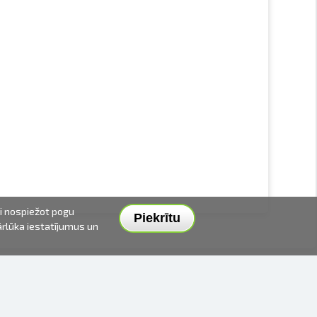
ai nospiežot pogu
Piekrītu
pārlūka iestatījumus un