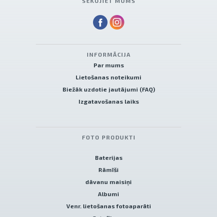
SEKOJIET MUMS
INFORMĀCIJA
Par mums
Lietošanas noteikumi
Biežāk uzdotie jautājumi (FAQ)
Izgatavošanas laiks
FOTO PRODUKTI
Baterijas
Rāmīši
dāvanu maisiņi
Albumi
Venr. lietošanas fotoaparāti