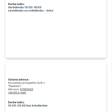
Darba laiks:
darbdienās 10:00-18:00
sestdienās un svētdienās – brīvs
Salona adrese:
Kurzemes prospekts 1a (t/c
"Damme")
tālrunis:
67809420
rakstīt e-mail
Darba laiks:
10:00-20:00 bez brīvdienām