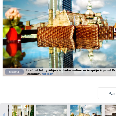
Pasūtot fotogrāfijas izdruku online ar iespēju izņemt K
Reklāma
"Damme".
fotki.lv
Par