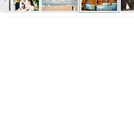
Izdrukas 1h laikā Rīgā – pasūtiet
tiešsaistē
Dažādi formāti un papīra veidi
jūsu foto
Piegāde visā Latvijā vai
saņemšana klātienē