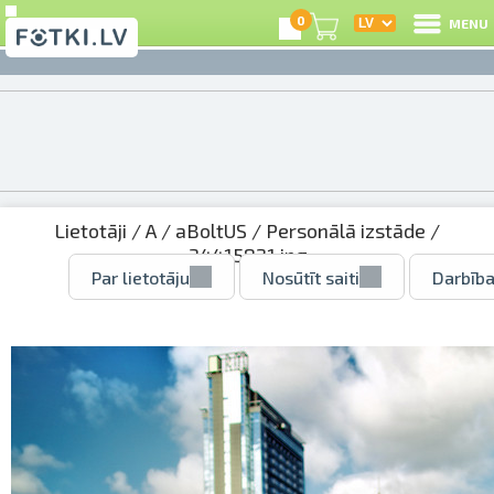
0
MENU
Lietotāji
/
A
/
aBoltUS
/
Personālā izstāde
/
34415821.jpg
Par lietotāju
Nosūtīt saiti
Darbība