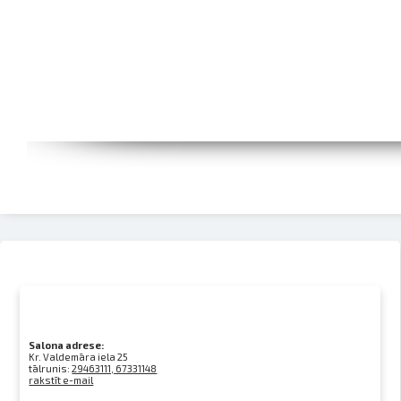
Salona adrese:
Kr. Valdemāra iela 25
tālrunis:
29463111, 67331148
rakstīt e-mail