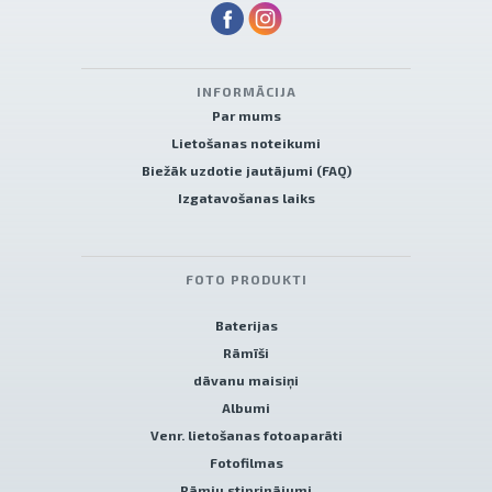
INFORMĀCIJA
Par mums
Lietošanas noteikumi
Biežāk uzdotie jautājumi (FAQ)
Izgatavošanas laiks
FOTO PRODUKTI
Baterijas
Rāmīši
dāvanu maisiņi
Albumi
Venr. lietošanas fotoaparāti
Fotofilmas
Rāmju stiprinājumi