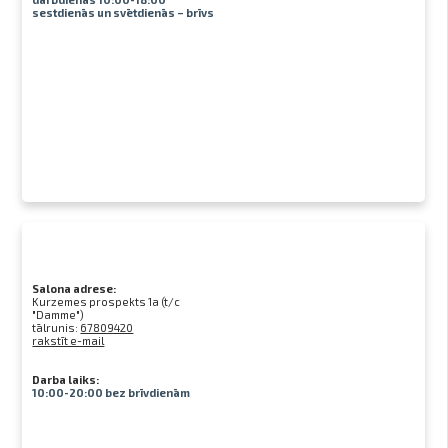
sestdienās un svētdienās – brīvs
Salona adrese:
Kurzemes prospekts 1a (t/c
"Damme")
tālrunis:
67809420
rakstīt e-mail
Darba laiks:
10:00-20:00 bez brīvdienām