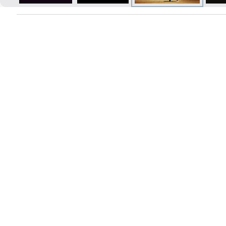
Izdrukas 1h laikā Rīgā – pasūtiet
tiešsaistē
Dažādi formāti un papīra veidi
jūsu foto
Piegāde visā Latvijā vai
saņemšana klātienē