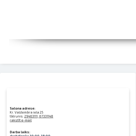
Salona adrese:
Kr. Valdemāra iela 25
tālrunis:
29463111, 67331148
rakstīt e-mail
Darba laiks:
darbdienās 10:00-18:00