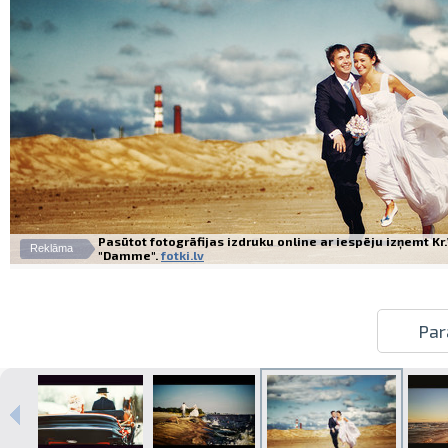
Pasūtot fotogrāfijas izdruku online ar iespēju izņemt K
Reklāma
"Damme".
fotki.lv
Par