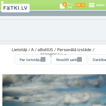
0
MENU
Lietotāji
/
A
/
aBoltUS
/
Personālā izstāde
/
35200862.jpg
Par lietotāju
Nosūtīt saiti
Darbība