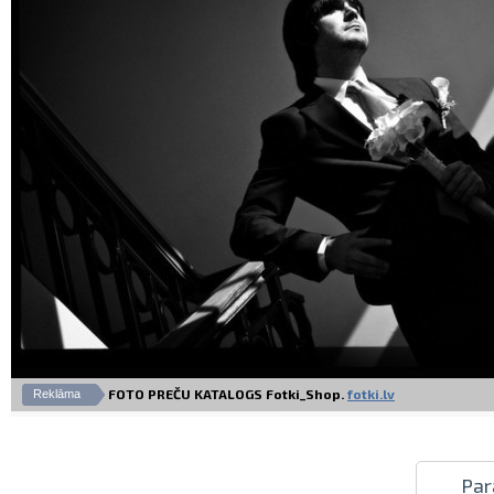
FOTO PREČU KATALOGS Fotki_Shop.
fotki.lv
Reklāma
Par