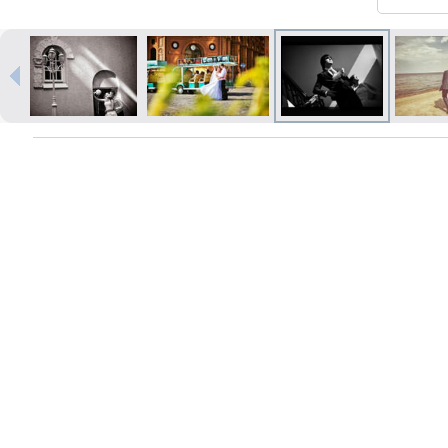
Izdrukas 1h laikā Rīgā – pasūtiet
tiešsaistē
Dažādi formāti un papīra veidi
jūsu foto
Piegāde visā Latvijā vai
saņemšana klātienē