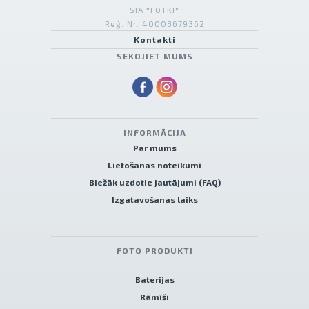
SIA "FOTKI"
Reģ. Nr. 40003679362
Kontakti
SEKOJIET MUMS
INFORMĀCIJA
Par mums
Lietošanas noteikumi
Biežāk uzdotie jautājumi (FAQ)
Izgatavošanas laiks
FOTO PRODUKTI
Baterijas
Rāmīši