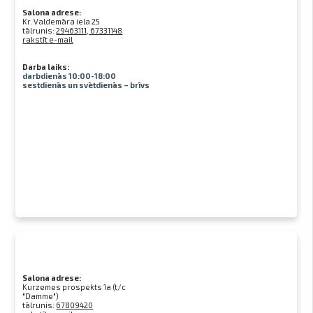
Salona adrese:
Kr. Valdemāra iela 25
tālrunis:
29463111, 67331148
rakstīt e-mail
Darba laiks:
darbdienās 10:00-18:00
sestdienās un svētdienās – brīvs
Salona adrese:
Kurzemes prospekts 1a (t/c
"Damme")
tālrunis:
67809420