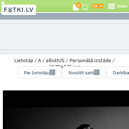
0
MENU
Lietotāji
/
A
/
aBoltUS
/
Personālā izstāde
/
36784575.jpg
Par lietotāju
Nosūtīt saiti
Darbība