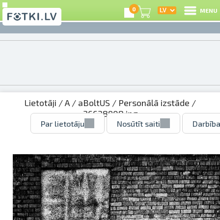
0
MENU
Lietotāji
/
A
/
aBoltUS
/
Personālā izstāde
/
36638908.jpg
Par lietotāju
Nosūtīt saiti
Darbība