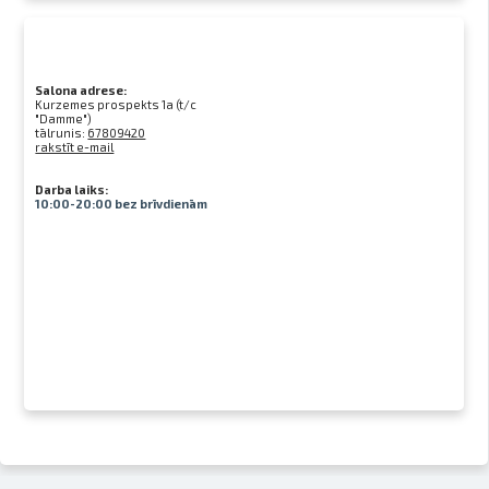
Salona adrese:
Kurzemes prospekts 1a (t/c
"Damme")
tālrunis:
67809420
rakstīt e-mail
Darba laiks:
10:00-20:00 bez brīvdienām