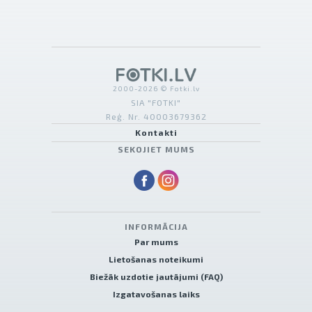
2000-2026 © Fotki.lv
SIA "FOTKI"
Reģ. Nr. 40003679362
Kontakti
SEKOJIET MUMS
INFORMĀCIJA
Par mums
Lietošanas noteikumi
Biežāk uzdotie jautājumi (FAQ)
Izgatavošanas laiks