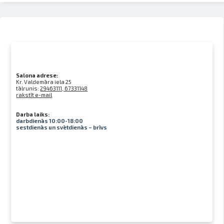
Salona adrese:
Kr. Valdemāra iela 25
tālrunis:
29463111, 67331148
rakstīt e-mail
Darba laiks:
darbdienās 10:00-18:00
sestdienās un svētdienās – brīvs