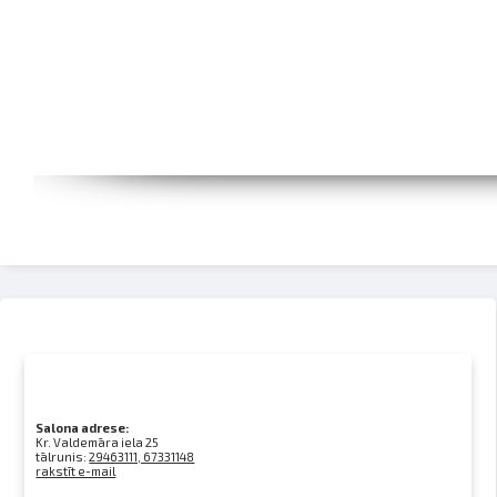
Salona adrese:
Kr. Valdemāra iela 25
tālrunis:
29463111, 67331148
rakstīt e-mail