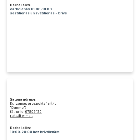
Darba laiks:
darbdienās 10:00-18:00
sestdienās un svētdienās – brīvs
Salona adrese:
Kurzemes prospekts 1a (t/c
"Damme")
tālrunis:
67809420
rakstīt e-mail
Darba laiks:
10:00-20:00 bez brīvdienām