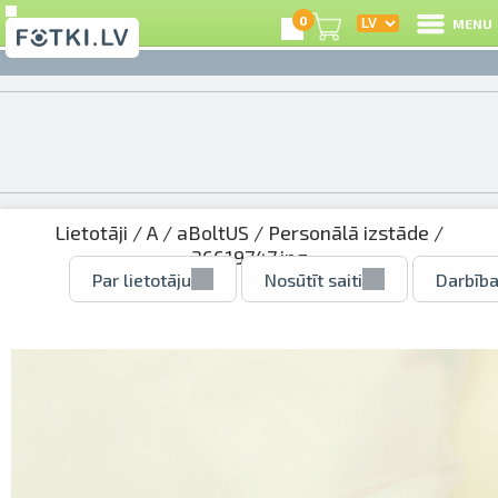
0
MENU
Lietotāji
/
A
/
aBoltUS
/
Personālā izstāde
/
36619747.jpg
Par lietotāju
Nosūtīt saiti
Darbība