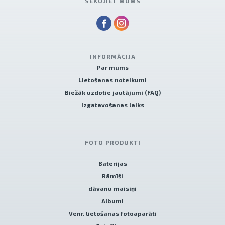
SEKOJIET MUMS
INFORMĀCIJA
Par mums
Lietošanas noteikumi
Biežāk uzdotie jautājumi (FAQ)
Izgatavošanas laiks
FOTO PRODUKTI
Baterijas
Rāmīši
dāvanu maisiņi
Albumi
Venr. lietošanas fotoaparāti