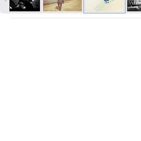
Izdrukas 1h laikā Rīgā – pasūtiet
tiešsaistē
Dažādi formāti un papīra veidi
jūsu foto
Piegāde visā Latvijā vai
saņemšana klātienē