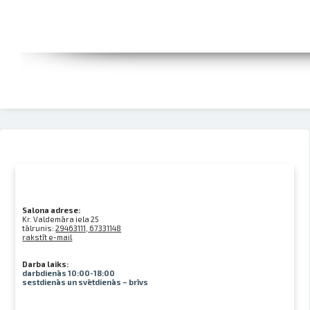
Salona adrese:
Kr. Valdemāra iela 25
tālrunis:
29463111, 67331148
rakstīt e-mail
Darba laiks:
darbdienās 10:00-18:00
sestdienās un svētdienās – brīvs