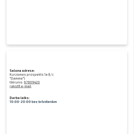
Salona adrese:
Kurzemes prospekts 1a (t/c
"Damme")
tālrunis:
67809420
rakstīt e-mail
Darba laiks:
10:00-20:00 bez brīvdienām