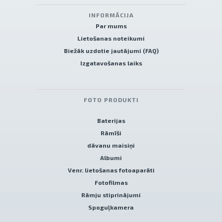
INFORMĀCIJA
Par mums
Lietošanas noteikumi
Biežāk uzdotie jautājumi (FAQ)
Izgatavošanas laiks
FOTO PRODUKTI
Baterijas
Rāmīši
dāvanu maisiņi
Albumi
Venr. lietošanas fotoaparāti
Fotofilmas
Rāmju stiprinājumi
Spoguļkamera