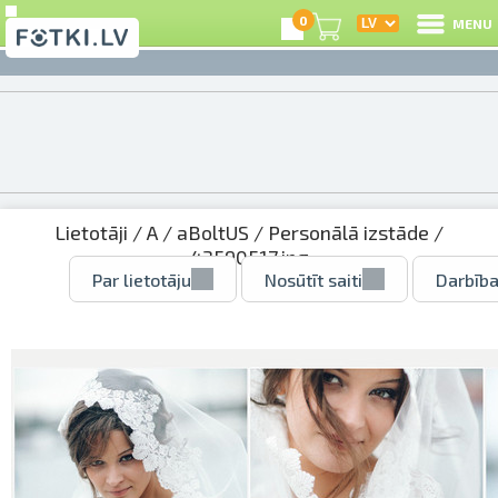
0
MENU
Lietotāji
/
A
/
aBoltUS
/
Personālā izstāde
/
43590517.jpg
Par lietotāju
Nosūtīt saiti
Darbība