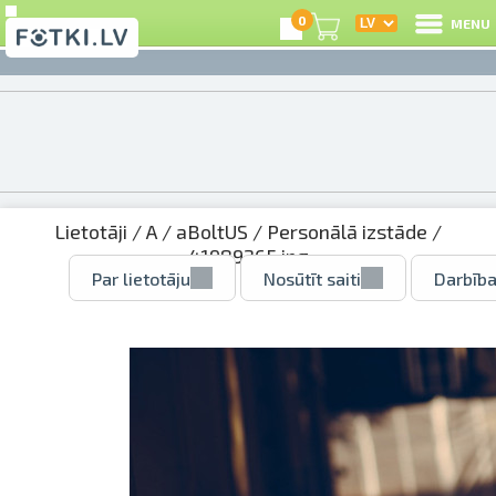
0
MENU
Lietotāji
/
A
/
aBoltUS
/
Personālā izstāde
/
41989265.jpg
Par lietotāju
Nosūtīt saiti
Darbība