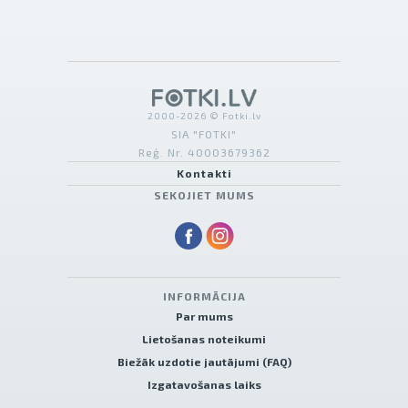
2000-2026 © Fotki.lv
SIA "FOTKI"
Reģ. Nr. 40003679362
Kontakti
SEKOJIET MUMS
INFORMĀCIJA
Par mums
Lietošanas noteikumi
Biežāk uzdotie jautājumi (FAQ)
Izgatavošanas laiks