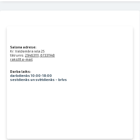
Salona adrese:
Kr. Valdemāra iela 25
tālrunis:
29463111, 67331148
rakstīt e-mail
Darba laiks:
darbdienās 10:00-18:00
sestdienās un svētdienās – brīvs