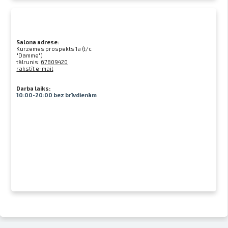
Salona adrese:
Kurzemes prospekts 1a (t/c
"Damme")
tālrunis:
67809420
rakstīt e-mail
Darba laiks:
10:00-20:00 bez brīvdienām